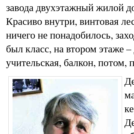
завода двухэтажный жилой д
Красиво внутри, винтовая ле
ничего не понадобилось, зах
был класс, на втором этаже –
учительская, балкон, потом, п
Де
ма
ке
Де