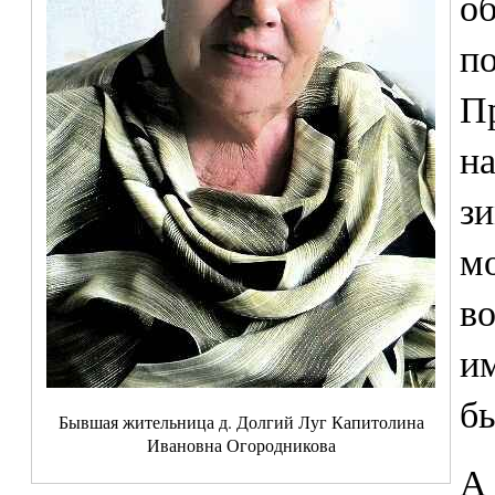
об
по
П
на
зи
м
во
им
бы
Бывшая жительница д. Долгий Луг Капитолина
Ивановна Огородникова
А 