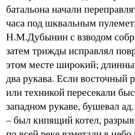
батальона начали переправля
часа под шквальным пулеме
Н.М.Дубынин с взводом собра
затем трижды исправлял пов
этом месте широкий; длинный
два рукава. Если восточный 
или техникой пересекали быст
западном рукаве, бушевал ад
– был кипящий котел, разры
по всей реке взметали в неб