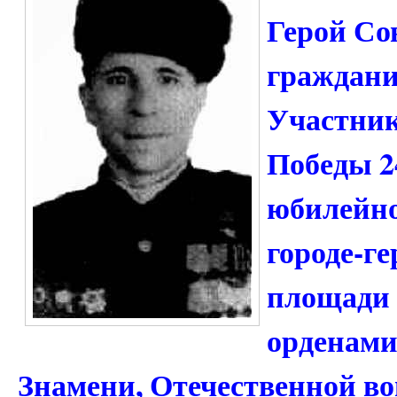
Герой Со
граждани
Участник
Победы 24
юбилейно
городе-г
площади (
орденами
Знамени, Отечественной вой