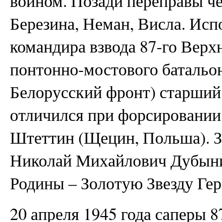
воином. Позади переправы че
Березина, Неман, Висла. Исп
командира взвода 87-го Верх
понтонно-мостового батальон
Белорусский фронт) старши
отличился при форсировании
Штеттин (Щецин, Польша). З
Николай Михайлович Дубыни
Родины – Золотую Звезду Гер
20 апреля 1945 года саперы 