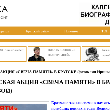
Братск
Братский район
Полезное
ТОП
О (Автор: Скробот
НИКИТА НОЯНОВ. «В
Васил
ПАЛИТРЕ ДНЕЙ»
перво
ЦИЯ «СВЕЧА ПАМЯТИ» В БРАТСКЕ (фотоклип Ирины
КАЯ АКЦИЯ «СВЕЧА ПАМЯТИ» В БР
ВОЙ)
Братчане зажгли свечи в память
погибших воинах в годы Велико