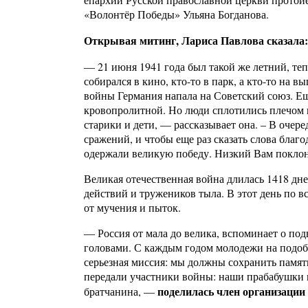
«Волонтёр Победы» Ульяна Богданова.
Открывая митинг, Лариса Павлова сказала:
— 21 июня 1941 года был такой же летний, т
собирался в кино, кто-то в парк, а кто-то на 
войны Германия напала на Советский союз. Еще
кровопролитной. Но люди сплотились плечом 
старики и дети, — рассказывает она. – В очере
сражений, и чтобы еще раз сказать слова благ
одержали великую победу. Низкий Вам покло
Великая отечественная война длилась 1418 дн
действий и тружеников тыла. В этот день по в
от мучения и пыток.
— Россия от мала до велика, вспоминает о по
головами. С каждым годом молодежи на подобн
серьезная миссия: мы должны сохранить памят
передали участники войны: наши прабабушки 
поделилась член организации
братчанина, —