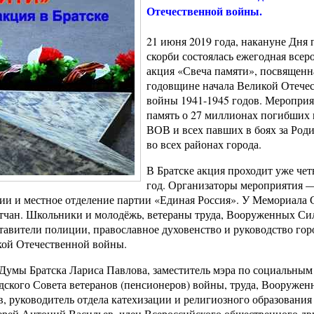
Отечественной войны.
21 июня 2019 года, накануне Дня 
скорби состоялась ежегодная всер
акция «Свеча памяти», посвященн
годовщине начала Великой Отече
войны 1941-1945 годов. Мероприя
память о 27 миллионах погибших 
ВОВ и всех павших в боях за Род
во всех районах города.
В Братске акция проходит уже че
год. Организаторы мероприятия —
и и местное отделение партии «Единая Россия». У Мемориала 
атчан. Школьники и молодёжь, ветераны труда, Вооруженных Си
тавители полиции, православное духовенство и руководство гор
кой Отечественной войны.
Думы Братска Лариса Павлова, заместитель мэра по социальным
одского Совета ветеранов (пенсионеров) войны, труда, Вооруже
 руководитель отдела катехизации и религиозного образования
ерей Антоний Васильев, член Всероссийского общественного д