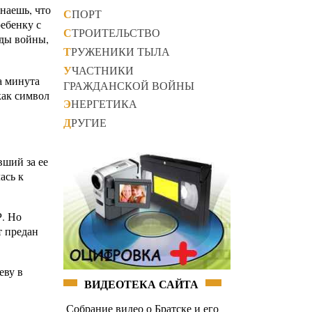
наешь, что
СПОРТ
ебенку с
СТРОИТЕЛЬСТВО
оды войны,
ТРУЖЕНИКИ ТЫЛА
УЧАСТНИКИ
а минута
ГРАЖДАНСКОЙ ВОЙНЫ
как символ
ЭНЕРГЕТИКА
ДРУГИЕ
вший за ее
ась к
Р. Но
т предан
еву в
ВИДЕОТЕКА САЙТА
Собрание видео о Братске и его