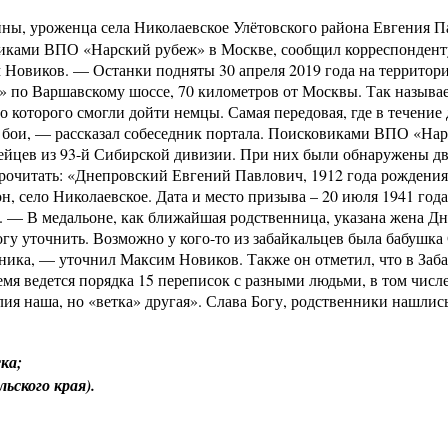
ны, уроженца села Николаевское Улётовского района Евгения 
виками ВПО «Нарский рубеж» в Москве, сообщил корреспонден
м Новиков. — Останки подняты 30 апреля 2019 года на террито
и» по Варшавскому шоссе, 70 километров от Москвы. Так назыв
о которого смогли дойти немцы. Самая передовая, где в течение 
е бои, — рассказал собеседник портала. Поисковиками ВПО «На
ейцев из 93-й Сибирской дивизии. При них были обнаружены д
прочитать: «Днепровский Евгений Павлович, 1912 года рождения
н, село Николаевское. Дата и место призыва – 20 июля 1941 года
 — В медальоне, как ближайшая родственница, указана жена Д
гу уточнить. Возможно у кого-то из забайкальцев была бабушк
ника, — уточнил Максим Новиков. Также он отметил, что в Заб
мя ведется порядка 15 переписок с разными людьми, в том числе
ия наша, но «ветка» другая». Слава Богу, родственники нашлис
ка;
льского края).