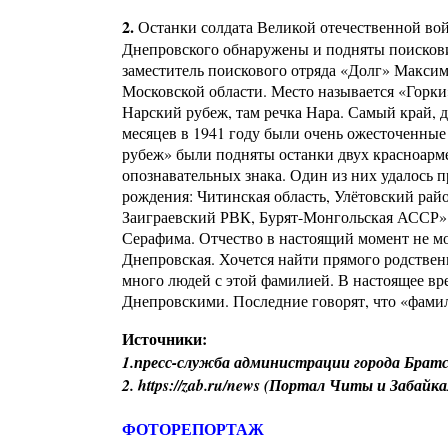
2.
Останки солдата Великой отечественной вой
Днепровского обнаружены и подняты поиско
заместитель поискового отряда «Долг» Макси
Московской области. Место называется «Горк
Нарский рубеж, там речка Нара. Самый край, д
месяцев в 1941 году были очень ожесточенны
рубеж» были подняты останки двух красноарм
опознавательных знака. Один из них удалось 
рождения: Читинская область, Улётовский райо
Заиграевский РВК, Бурят-Монгольская АССР».
Серафима. Отчество в настоящий момент не мо
Днепровская. Хочется найти прямого родствен
много людей с этой фамилией. В настоящее вре
Днепровскими. Последние говорят, что «фамил
Источники:
1.пресс-служба администрации города Братс
2. https://zab.ru/news (Портал Читы и Забайка
ФОТОРЕПОРТАЖ