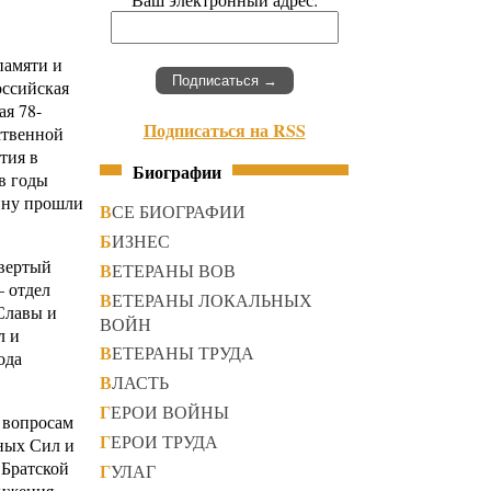
памяти и
оссийская
ая 78-
Подписаться на RSS
ственной
тия в
Биографии
в годы
ину прошли
ВСЕ БИОГРАФИИ
БИЗНЕС
твертый
ВЕТЕРАНЫ ВОВ
 отдел
ВЕТЕРАНЫ ЛОКАЛЬНЫХ
Славы и
ВОЙН
л и
ВЕТЕРАНЫ ТРУДА
ода
ВЛАСТЬ
ГЕРОИ ВОЙНЫ
 вопросам
ГЕРОИ ТРУДА
нных Сил и
 Братской
ГУЛАГ
вижения