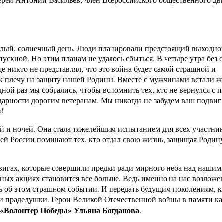
еплый, солнечный день. Люди планировали предстоящий выходной
выпускной. Но этим планам не удалось сбыться. В четыре утра без
 никто не представлял, что это война будет самой страшной и
к плечу на защиту нашей Родины. Вместе с мужчинами встали 
дной раз мы собрались, чтобы вспомнить тех, кто не вернулся с 
одарности дорогим ветеранам. Мы никогда не забудем ваш подвиг
н!
ей и ночей. Она стала тяжелейшим испытанием для всех участни
сей России поминают тех, кто отдал свою жизнь, защищая Родину
двигах, которые совершили предки ради мирного неба над нашим
ых акциях становится все больше. Ведь именно на нас возложе
ь об этом страшном событии. И передать будущим поколениям, к
и прадедушки. Герои Великой Отечественной войны в памяти к
 «Волонтер Победы» Ульяна Богданова
.