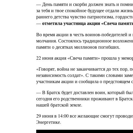
— День памяти и скорби должен знать и помни
за тебя и твое спокойное будущее отдали жиз
раннего детства чувство патриотизма, гордост
отметила участница акции «Свеча памят
—
Во время акции в честь воинов-победителей 
молчания. Состоялось традиционное возложени
памяти о десятках миллионов погибших.
22 июня акция «Свеча памяти» прошла у мемор
«Говорят, война не заканчивается до тех пор, 
независимость солдат». С такими словами зам
участникам акции и сообщила о предстоящем с
— В Братск будет доставлен воин, который б
сегодня его родственники проживают в Братс
нашей братской земле.
29 июня в 14:00 все желающие смогут проводит
Энергетике.