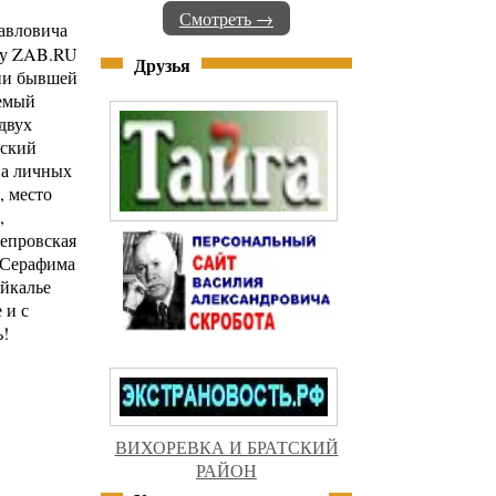
Смотреть →
Павловича
ту ZAB.RU
Друзья
рии бывшей
аемый
двух
рский
ва личных
, место
,
непровская
а Серафима
айкалье
 и с
ь!
ВИХОРЕВКА И БРАТСКИЙ
РАЙОН