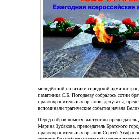
молодёжной политики городской администраци
памятника С.Б. Погодаеву собралось сотни бр
правоохранительных органов, депутаты, предс
вспоминали трагические события начала Вели
Перед собравшимися выступили председатель 
Марина Зубакова, председатель Братского гор
правоохранительных органов Сергей Агафонов,
епархии Русской православной церкви протои