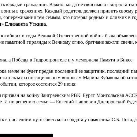
ть каждый гражданин. Важно, когда независимо от возраста ты з
нь воины в сражениях. Каждый родитель должен привить своему р
и, сопереживания тем семьям, кто потерял родных и близких в г
и» Елизавета Уткина
.
и погибших в годы Великой Отечественной войны была объявлен
е памятной гирлянды к Вечному огню, братчане зажгли свечи, 
иала Победы в Гидростроителе и у мемориала Памяти в Бикее.
пока земле не будет предан последний ее защитник, последний па
еститель мэра по социальным вопросам Марина Зубакова обратил
обытии, которое состоится 29 июня:
ыл призван на войну Заиграевским РВК, Бурят-Монгольская АСС
ке. И по решению семьи — Евгений Павлович Днепровский буде
ь в последний путь советского солдата у памятника С.Б. Погода