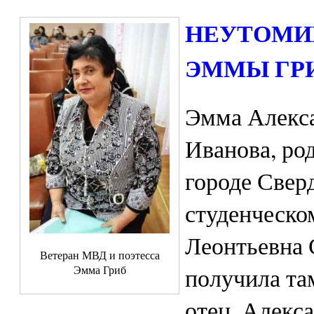
НЕУТОМИ
ЭММЫ ГР
Эмма Алекса
Иванова, род
городе Свер
студенческо
Леонтьевна С
Ветеран МВД и поэтесса
получила та
Эмма Гриб
отец, Алекс