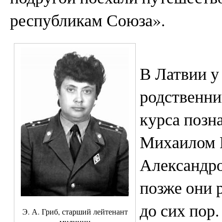
республикам Союза».
В Латвии у
родственни
курса позн
Михаилом 
Александро
позже они 
до сих пор.
Э. А. Гриб, старший лейтенант
милиции