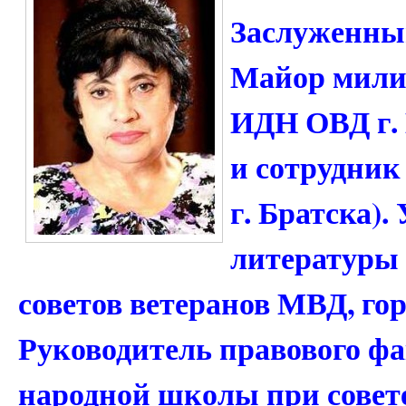
Заслуженны
Майор милиц
ИДН ОВД г.
и сотрудник
г. Братска).
литературы
советов ветеранов МВД, гор
Руководитель правового ф
народной школы при совете