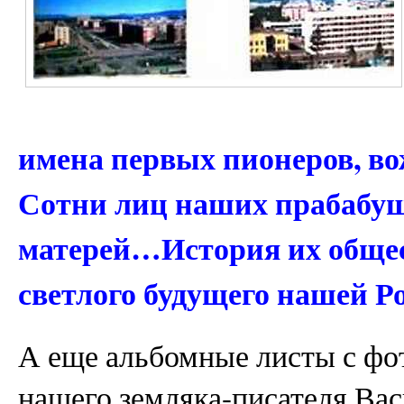
имена первых пионеров, в
Сотни лиц наших прабабуше
матерей…История их обще
светлого будущего нашей 
А еще альбомные листы с фо
нашего земляка-писателя Ва