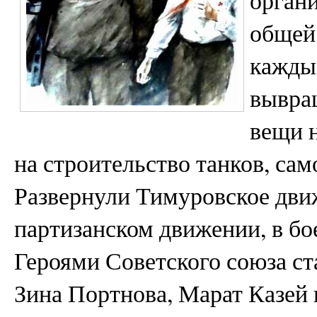
орган
общей 
каждый
вывра
вещи н
на строительство танков, сам
Развернули Тимуровское дви
партизанском движении, в бо
Героями Советского союза ст
Зина Портнова, Марат Казей 