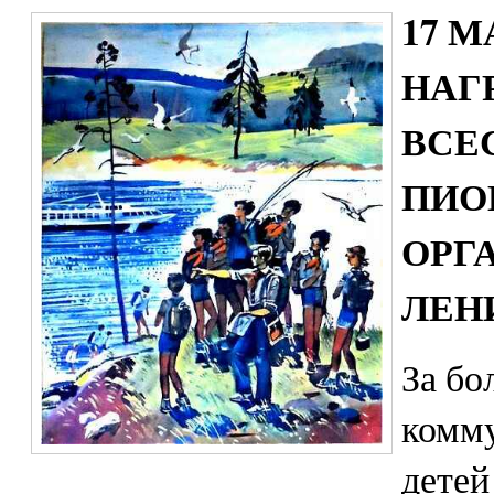
17 М
НАГ
ВСЕ
ПИО
ОРГ
ЛЕН
За бо
комм
детей