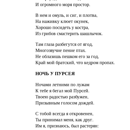
И огромного моря простор.
В нем и омуль, и сиг, и плотва,
На наживку клюет окунек,
Хорошо посидеть у костра,
Из грибов смастерить шашлычок.
Там глаза разбегутся от ягод,
Многозвучие пение птах.
Не облазишь пешком его за год,
Край мой братский, что кедром пропах.
НОЧЬ У ПУРСЕЯ
Ночами летними по лужам
К тебе я бегал мой Пурсей.
Твоею радостью разбужен,
Призывным голосом дождей.
С тобой всегда я откровенен,
Ты принимал меня, как друг.
Им я, признаюсь, был растерян: