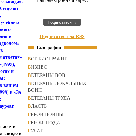
о завода»,
А ещё он
,
и учебных
ового
Подписаться на RSS
ния в
одводом»
Биографии
ов
и ответах»
ВСЕ БИОГРАФИИ
(1995),
БИЗНЕС
осах и
ВЕТЕРАНЫ ВОВ
ры:
ВЕТЕРАНЫ ЛОКАЛЬНЫХ
 в вашем
ВОЙН
998) и «За
ВЕТЕРАНЫ ТРУДА
х
ауреат
ВЛАСТЬ
ГЕРОИ ВОЙНЫ
ГЕРОИ ТРУДА
 тысячи
ГУЛАГ
м заводе в