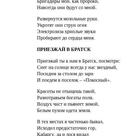
Бригадиры мои, как пророки,
Навсегда они будут со мной.
Развернутся мозольные руки.
Укротят они струи огня
Электролиза хриплые звуки
Пробирают до сердца меня.
ПРИЕЗЖАЙ В БРАТСК
Приезжай ты к нам в Братск, посмотри:
Снег на солнце всегда у нас звездный,
Посидим за столом до зари
И поедем в поселок – «Покосный».
Красоты не отыщешь такой,
Разнотравьем богаты поля,
Воздух чист и пьянеет зимой,
Белым пухом одета земля.
В тех местах я частенько бывал,
Исходил предостаточно гор,
Кабаргу, да и лося видал