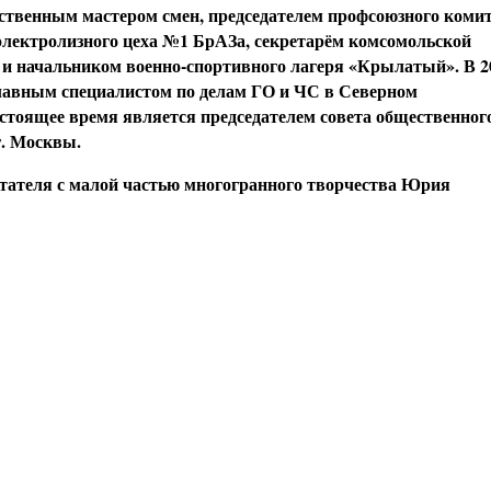
твенным мастером смен, председателем профсоюзного комит
лектролизного цеха №1 БрАЗа, секретарём комсомольской
 и начальником военно-спортивного лагеря «Крылатый». В 20
 главным специалистом по делам ГО и ЧС в Северном
астоящее время является председателем совета общественног
г. Москвы.
тателя с малой частью многогранного творчества Юрия