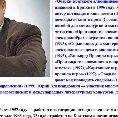
«Очерки Братского алюминиевог
изданной в Братске в 1996 году. 
автор пятнадцати книг поэзии (!)
двенадцати книг в прозе (!), сем
пособий для металлургов и масс
читателя: «Производство алюми
электролизёрах с верхним токоп
(1993), «Справочник для мастер
электролизного цеха в вопросах 
(1995), «Бильярд: Правила игры»
«Производство алюминия в вопр
ответах» (1997), «Карточные иг
правила игры» (1997), «Свадьба
доме: как проводить свадьбы» (1
здравления» (1999). Юрий Александрович — участник многи
т всероссийских и международных литературных конкурсов, л
лёком 1957 году — работал в экспедиции, исходил с геологами
врале 1968 года, 32 года отработал на Братском алюминиево