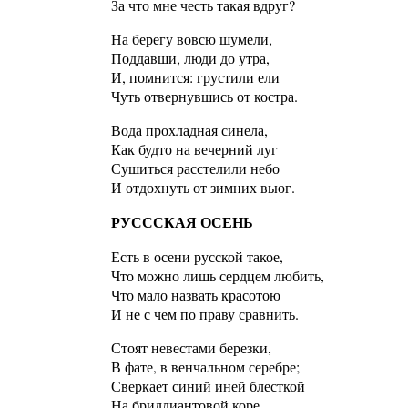
За что мне честь такая вдруг?
На берегу вовсю шумели,
Поддавши, люди до утра,
И, помнится: грустили ели
Чуть отвернувшись от костра.
Вода прохладная синела,
Как будто на вечерний луг
Сушиться расстелили небо
И отдохнуть от зимних вьюг.
РУСССКАЯ ОСЕНЬ
Есть в осени русской такое,
Что можно лишь сердцем любить,
Что мало назвать красотою
И не с чем по праву сравнить.
Стоят невестами березки,
В фате, в венчальном серебре;
Сверкает синий иней блесткой
На бриллиантовой коре.