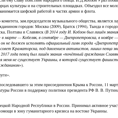
дворцах культуры и на строительных площадках. Объездил все мо
занимается шефской работой в частях армии и флота.
комитета, зам.председателя музыкального общества, является л
анином городов: Москва (2009), Братск (1994), Тында и городо
ка, Полтава и Славянск (
В 2014 году И. Кобзон был лишён звани
 в марте — Кобеляк, в сентябре — Днепропетровска, в ноябре 
он не должен исполнять официальный гимн города «Днепропет
й совет Краматорска, под давлением активистов, лишил певца зв
2017 года певец был лишён звания «почётный гражданин Славян
ля меня не существует Украины, в которой существует фашист
ражданином»
).
луги».
 последовавшего за этим присоединения Крыма к России, 11 март
ьтуры России в поддержку политики президента РФ В. В. Путин
нецкой Народной Республики в России. Принимал активное учас
помощи в зону гуманитарного кризиса на востоке Украины.