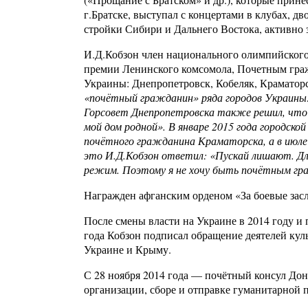
г.Братске, выступал с концертами в клубах, 
стройки Сибири и Дальнего Востока, активно 
И.Д.Кобзон член национального олимпийского 
премии Ленинского комсомола, Почетным гражд
Украины: Днепропетровск, Кобеляк, Краматорс
«почётный гражданин» ряда городов Украины:
Горсовет Днепропетровска также решил, что 
мой дом родной». В январе 2015 года городско
почётного гражданина Краматорска, а в июле 
это И.Д.Кобзон ответил: «Пускай лишают. Д
режим. Поэтому я не хочу быть почётным г
Награжден афганским орденом «За боевые зас
После смены власти на Украине в 2014 году и
года Кобзон подписал обращение деятелей кул
Украине и Крыму.
С 28 ноября 2014 года — почётный консул До
организации, сборе и отправке гуманитарной 