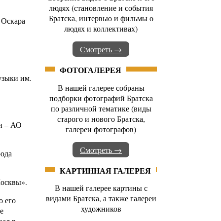
людях (становление и события
Братска, интервью и фильмы о
 Оскара
людях и коллективах)
Смотреть →
ФОТОГАЛЕРЕЯ
узыки им.
В нашей галерее собраны
подборки фотографий Братска
по различной тематике (виды
старого и нового Братска,
и – АО
галереи фотографов)
Смотреть →
рода
КАРТИННАЯ ГАЛЕРЕЯ
Москвы».
В нашей галерее картины с
видами Братска, а также галереи
о его
художников
е
вал в