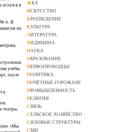
ЖКХ
 остался в
ИСКУССТВО
КРАЕВЕДЕНИЕ
 № 6. В
КУЛЬТУРА
авмагом на
ЛИТЕРАТУРА
МЕДИЦИНА
митрова,
НАУКА
ОБРАЗОВАНИЕ
ыступления
ПЕРВОПРОХОДЦЫ
емя учёбы
ПОЛИТИКА
рт, после
ПОЧЁТНЫЕ ГОРОЖАНЕ
ПРОМЫШЛЕННОСТЬ
га.
РЕЛИГИЯ
ла.
СВЯЗЬ
в театры,
СЕЛЬСКОЕ ХОЗЯЙСТВО
СИЛОВЫЕ СТРУКТУРЫ
песню «Мы
СМИ
настоящий