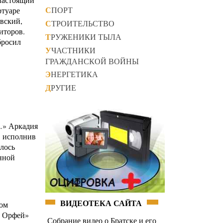
СПОРТ
ртуаре
вский,
СТРОИТЕЛЬСТВО
иторов.
ТРУЖЕНИКИ ТЫЛА
бросил
УЧАСТНИКИ
ГРАЖДАНСКОЙ ВОЙНЫ
ЭНЕРГЕТИКА
ДРУГИЕ
е…» Аркадия
, исполнив
лось
енной
ВИДЕОТЕКА САЙТА
том
й Орфей»
Собрание видео о Братске и его