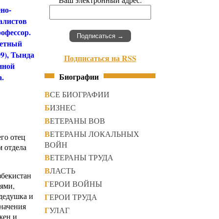
но-
алистов
офессор.
четный
09), Тында
Подписаться на RSS
нной
Биографии
.
ВСЕ БИОГРАФИИ
БИЗНЕС
ВЕТЕРАНЫ ВОВ
ВЕТЕРАНЫ ЛОКАЛЬНЫХ
его отец
ВОЙН
м отдела
ВЕТЕРАНЫ ТРУДА
ВЛАСТЬ
збекистан
ГЕРОИ ВОЙНЫ
ьями,
 дедушка и
ГЕРОИ ТРУДА
значения
ГУЛАГ
жен и