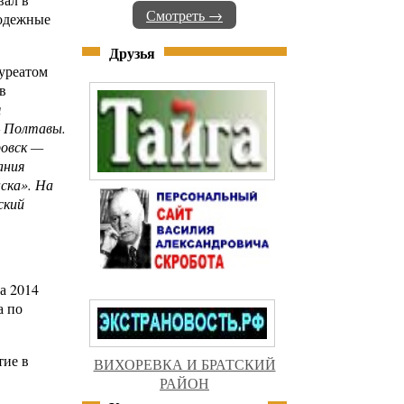
Смотреть →
лодежные
Друзья
ауреатом
в
я
— Полтавы.
ровск —
ания
ска». На
ский
а 2014
а по
тие в
ВИХОРЕВКА И БРАТСКИЙ
РАЙОН