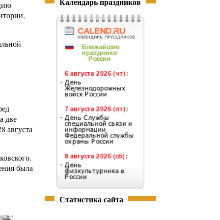
Календарь праздников
ацию
итории,
альной
ред
а две
28 августа
ковского.
ения была
Статистика сайта