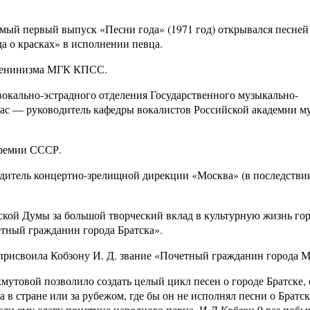
Самый первый выпуск «Песни года» (1971 год) открывался песней
а о красках» в исполнении певца.
-ленинизма МГК КПСС.
окально-эстрадного отделения Государственного музыкально-
час — руководитель кафедры вокалистов Российской академии м
премии СССР.
одитель концертно-зрелищной дирекции «Москва» (в последстви
дской Думы за большой творческий вклад в культурную жизнь го
етный гражданин города Братска».
 присвоила Кобзону И. Д. звание «Почетный гражданин города 
утовой позволило создать целый цикл песен о городе Братске, 
 в стране или за рубежом, где бы он не исполнял песни о Братск
сли ему славу поистине народного певца. И.Д.Кобзон 9 раз побы