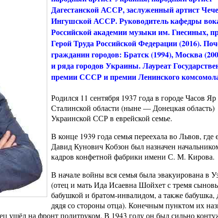
Дагестанской АССР, заслуженный артист Чече
Ингушской АССР. Руководитель кафедры вок
Российской академии музыки им. Гнесиных, пр
Герой Труда Российской Федерации (2016). По
гражданин городов: Братск (1994), Москва (20
и ряда городов Украины. Лауреат Государстве
премии СССР и премии Ленинского комсомола
Родился 11 сентября 1937 года в городе Часов Яр
Сталинской области (ныне — Донецкая область)
Украинской ССР в еврейской семье.
В конце 1939 года семья переехала во Львов, где 
Давид Кунович Кобзон был назначен начальнико
кадров конфетной фабрики имени С. М. Кирова.
В начале войны вся семья была эвакуирована в У
(отец и мать Ида Исаевна Шойхет с тремя сынов
бабушкой и братом-инвалидом, а также бабушка,
дядя со стороны отца). Конечным пунктом их на
ец ушёл на фронт политруком. В 1943 году он был сильно конту