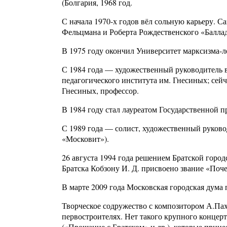
(Болгария, 1968 год.
С начала 1970-х годов вёл сольную карьеру. 
Фельцмана и Роберта Рождественского «Баллад
В 1975 году окончил Университет марксизма
С 1984 года — художественный руководитель в
педагогического института им. Гнесиных; сей
Гнесиных, профессор.
В 1984 году стал лауреатом Государственной 
С 1989 года — солист, художественный руков
«Московит»).
26 августа 1994 года решением Братской горо
Братска Кобзону И. Д. присвоено звание «Поч
В марте 2009 года Московская городская дума
Творческое содружество с композитором А.Пахм
первостроителях. Нет такого крупного концерта
(«Прощание с Братском» и др.), которые прине