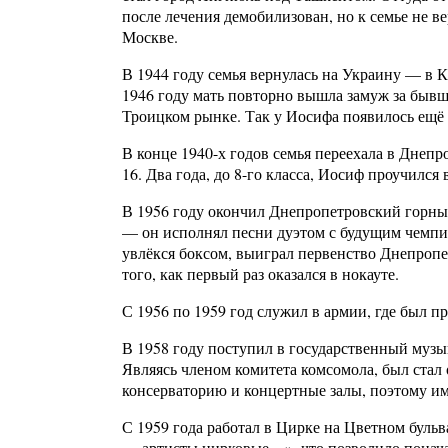
после лечения демобилизован, но к семье не в
Москве.
В 1944 году семья вернулась на Украину — в 
1946 году мать повторно вышла замуж за быв
Троицком рынке. Так у Иосифа появилось ещё д
В конце 1940-х годов семья переехала в Днепр
16. Два года, до 8-го класса, Иосиф проучился
В 1956 году окончил Днепропетровский горны
— он исполнял песни дуэтом с будущим чемп
увлёкся боксом, выиграл первенство Днепропе
того, как первый раз оказался в нокауте.
С 1956 по 1959 год служил в армии, где был п
В 1958 году поступил в государственный музы
Являясь членом комитета комсомола, был стал 
консерваторию и концертные залы, поэтому и
С 1959 года работал в Цирке на Цветном буль
— артисты цирковые…», что позволило понача