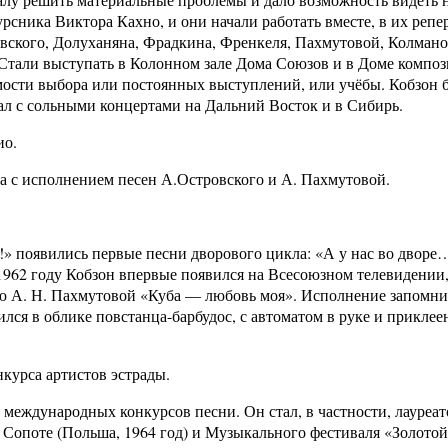
урсника Виктора Кахно, и они начали работать вместе, в их репе
вского, Долуханяна, Фрадкина, Френкеля, Пахмутовой, Колмано
 Стали выступать в Колонном зале Дома Союзов и в Доме композ
мости выбора или постоянных выступлений, или учёбы. Кобзон 
хал с сольными концертами на Дальний Восток и в Сибирь.
ио.
а с исполнением песен А.Островского и А. Пахмутовой.
м!» появились первые песни дворового цикла: «А у нас во двор
1962 году Кобзон впервые появился на Всесоюзном телевидении
ню А. Н. Пахмутовой «Куба — любовь моя». Исполнение запомни
вился в облике повстанца-барбудос, с автоматом в руке и прикле
нкурса артистов эстрады.
е международных конкурсов песни. Он стал, в частности, лауреа
 Сопоте (Польша, 1964 год) и Музыкального фестиваля «Золото