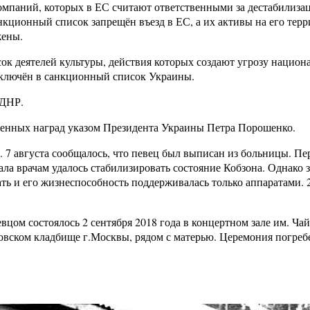
компаний, которых в ЕС считают ответственными за дестабилиз
кционный список запрещён въезд в ЕС, а их активы на его терр
жены.
сок деятелей культуры, действия которых создают угрозу национ
 включён в санкционный список Украины.
 ДНР.
твенных наград указом Президента Украины Петра Порошенко.
. 7 августа сообщалось, что певец был выписан из больницы. Пе
ла врачам удалось стабилизировать состояние Кобзона. Однако з
ать и его жизнеспособность поддерживалась только аппаратами. 
вцом состоялось 2 сентября 2018 года в концертном зале им. Чай
овском кладбище г.Москвы, рядом с матерью. Церемония погреб