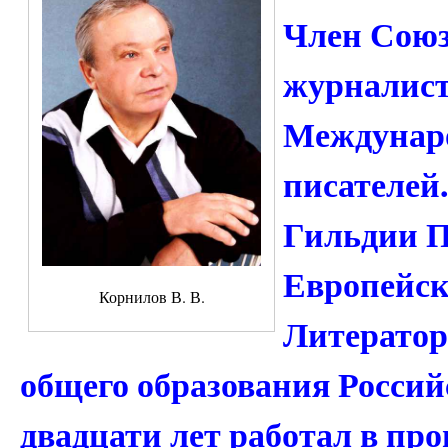
Член Союз
журналист
Междунаро
писателей
Гильдии П
Европейск
Корнилов В. В.
Литератор
общего образования Росси
двадцати лет работал в пр