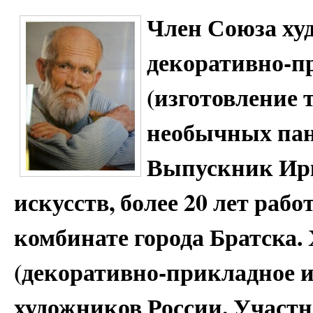
Член Союза ху
декоративно-п
(изготовление т
необычных панн
Выпускник Ир
искусств, более 20 лет раб
комбинате города Братска
(декоративно-прикладное и
художников России. Участн