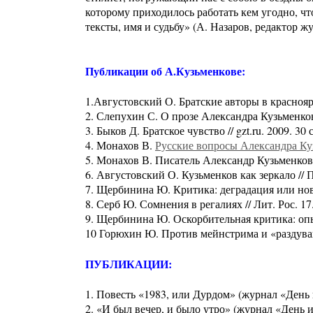
которому приходилось работать кем угодно, чт
тексты, имя и судьбу» (А. Назаров, редактор ж
Публикации об А.Кузьменкове:
1.Августовский О. Братские авторы в красноярс
2. Слепухин С. О прозе Александра Кузьменкова
3. Быков Д. Братское чувство // gzt.ru. 2009. 30 
4. Монахов В.
Русские вопросы Александра Ку
5. Монахов В. Писатель Александр Кузьменков п
6. Августовский О. Кузьменков как зеркало // 
7. Щербинина Ю. Критика: деградация или новы
8. Серб Ю. Сомнения в регалиях // Лит. Рос. 17
9. Щербинина Ю. Оскорбительная критика: опыт
10 Горюхин Ю. Против мейнстрима и «раздувани
ПУБЛИКАЦИИ:
1. Повесть «1983, или Дурдом» (журнал «День 
2. «И был вечер, и было утро» (журнал «День и