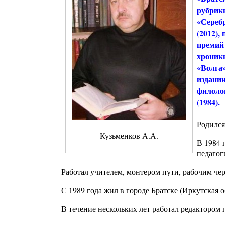
рубрики
«Сереб
(2012),
премий
хроники
«Волга»
издании
филоло
(1984).
Родился
Кузьменков А.А.
В 1984 
педагог
Работал учителем, монтером пути, рабочим че
С 1989 года жил в городе Братске (Иркутская о
В течение нескольких лет работал редактором г