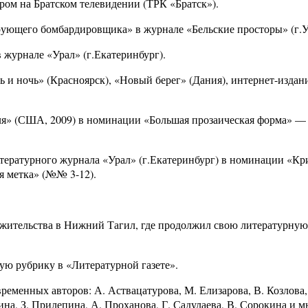
ром на Братском телевидении (ТРК «Братск»).
ующего бомбардировщика» в журнале «Бельские просторы» (г.У
 журнале «Урал» (г.Екатеринбург).
ь и ночь» (Красноярск), «Новый берег» (Дания), интернет-издан
ля» (США, 2009) в номинации «Большая прозаическая форма» — 
итературного журнала «Урал» (г.Екатеринбург) в номинации «Кр
я метка» (№№ 3-12).
о жительства в Нижний Тагил, где продолжил свою литературную
ую рубрику в «Литературной газете».
еменных авторов: А. Аствацатурова, М. Елизарова, В. Козлова,
ина, З. Прилепина, А. Проханова, Г. Садулаева, В. Сорокина и м