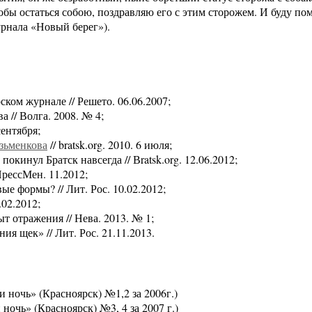
обы остаться собою, поздравляю его с этим сторожем. И буду по
урнала «Новый берег»).
ком журнале // Решето. 06.06.2007;
 // Волга. 2008. № 4;
сентября;
зьменкова
// bratsk.org. 2010. 6 июля;
окинул Братск навсегда // Вratsk.org. 12.06.2012;
ПрессМен. 11.2012;
е формы? // Лит. Рос. 10.02.2012;
.02.2012;
 отражения // Нева. 2013. № 1;
я щек» // Лит. Рос. 21.11.2013.
и ночь» (Красноярск) №1,2 за 2006г.)
 ночь» (Красноярск) №3, 4 за 2007 г.)