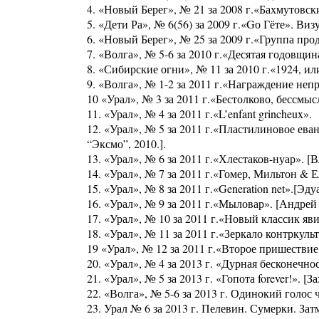
4. «Новый Берег», № 21 за 2008 г.«Бахмутовск
5. «Дети Ра», № 6(56) за 2009 г.«Gо Гёте». Виз
6. «Новый Берег», № 25 за 2009 г.«Группа про
7. «Волга», № 5-6 за 2010 г.«Десятая годовщин
8. «Сибирские огни», № 11 за 2010 г.«1924, и
9. «Волга», № 1-2 за 2011 г.«Награждение неп
10 «Урал», № 3 за 2011 г.«Бестолково, бессмы
11. «Урал», № 4 за 2011 г.«L’enfant grincheux».
12. «Урал», № 5 за 2011 г.«Пластилиновое ева
“Эксмо”, 2010.].
13. «Урал», № 6 за 2011 г.«Хлестаков-нуар». [
14. «Урал», № 7 за 2011 г.«Гомер, Мильтон & 
15. «Урал», № 8 за 2011 г.«Generation net».[Э
16. «Урал», № 9 за 2011 г.«Мыловар». [Андрей
17. «Урал», № 10 за 2011 г.«Новый классик яв
18. «Урал», № 11 за 2011 г.«Зеркало контркул
19 «Урал», № 12 за 2011 г.«Второе пришествие
20. «Урал», № 4 за 2013 г. «Дурная бесконечн
21. «Урал», № 5 за 2013 г. «Гопота forever!». [
22. «Волга», № 5-6 за 2013 г. Одинокий голос 
23. Урал № 6 за 2013 г. Пелевин. Сумерки. Зат