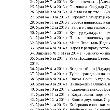
24. Урал № 7 за 2013 г. Кино и немцы… [Алекс
25. Урал № 8 за 2013 г. Овсянка из Ошÿдыр Д
26. Урал № 9 за 2013 г. И было ей щастье… (Ф
27. Урал № 10 за 2013 г. Геродот в газырях [
28. Урал № 11 за 2013 г. Борьба нанайских мал
29. Урал № 12 за 2013 г. Быт и нравы темного 
30. Урал № 1 за 2014 г. Культур-мультур, пони
31. Урал № 2 за 2014 г. Письмо столичному пр
32. Урал № 3 за 2014 г. Маша Левенталь [Вади
33. Урал № 4 за 2014 г. Народ к разврату гот
34. Зинзивер № 5(61) за 2014 г. «Земную жи
35. Урал № 5 за 2014 г. Рука Проханова Отече
2013.
36. Урал № 6 за 2014 г. Встречный иск [Эдуар
37. Урал № 7 за 2014 г. Туфта, гражданин на
38. Урал № 8 за 2014 г. Сказка. Вошь. А где 
39. Урал № 9 за 2014 г. Низвержение Оккама,
40. Урал № 10 за 2014 г. Скверный анекдот Вс
41. Урал № 11 за 2014 г. Когда тошнит портян
42. Урал № 12 за 2014 г. Един в двух лицах Се
43. Урал № 1 за 2015 г. Киберпанк в поисках 
44. Урал № 2 за 2015 г. Убойная сила. Анатол