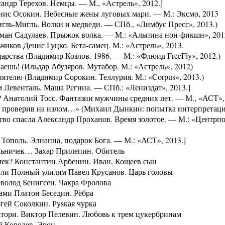
андр Терехов. Немцы. — М., «Астрель», 2012.]
енис Осокин. Небесные жены луговых мари. — М.: Эксмо, 2013
игль-Мигль. Волки и медведи. — СПб., «Лимбус Пресс», 2013.)
Герман Садулаев. Прыжок волка. — М.: «Альпина нон-фикшн», 201
ьчиков Денис Гуцко. Бета-самец. М.: «Астрель», 2013.
царства (Владимир Козлов. 1986. — М.: «Флюид FreeFly», 2012.)
маешь! (Ильдар Абузяров. Мутабор. М.: «Астрель», 2012)
иятелю (Владимир Сорокин. Теллурия. М.: «Corpus», 2013.)
м Левенталь. Маша Регина. — СПб.: «Лениздат», 2013.]
ов? Анатолий Тосс. Фантазии мужчины средних лет. — М., «АСТ»,
знь проверив на излом…» (Михаил Дынкин: попытка интерпретац
ство спасла Александр Проханов. Время золотое. — М.: «Центрп
д Тополь. Элианна, подарок Бога. — М.: «АСТ», 2013.]
чальничек… Захар Прилепин. Обитель
намек? Константин Арбенин. Иван, Кощеев сын
 или Полный улилям Павел Крусанов. Царь головы
еволод Бенигсен. Чакра Фролова
ками Платон Беседин. Рёбра
ргей Соколкин. Руsкая чурка
сатори. Виктор Пелевин. Любовь к трем цукербринам
ий Королев. Эрон