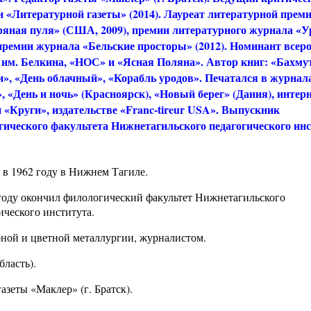
 «Литературной газеты» (2014). Лауреат литературной прем
ряная пуля» (США, 2009), премии литературного журнала «У
 премии журнала «Бельские просторы» (2012). Номинант всер
 им. Белкина, «НОС» и «Ясная Поляна». Автор книг: «Бахму
», «День облачный», «Корабль уродов». Печатался в журнал
, «День и ночь» (Красноярск), «Новый берег» (Дания), интерн
 «Круги», издательстве «Franc-tireur USA». Выпускник
гического факультета Нижнетагильского педагогического ин
 в 1962 году в Нижнем Тагиле.
году окончил филологический факультет Нижнетагильского
ического института.
рной и цветной металлургии, журналистом.
бласть).
азеты «Маклер» (г. Братск).