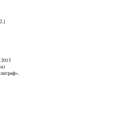
2.]
 2013
ии)
олиграф»,