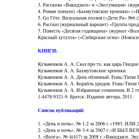
3. Рассказы «Вакидзаси» и «Эксгумация» (журн
4. Роман (начало) «Бахмутовские хроники» («Н
5. Go Гёте. Визуальная поэзия («Дети Ра» №6 (5
6. Рассказ (журнальный вариант) «Группа прод
7. Повесть «Десятая годовщина» (журнал «Волга
Красный хутухта» («Сибирские огни» (Новосиб
КНИГИ:
Кузьменков А. А. Сказ про то, как царь Гвид
Кузьменков А. А. Бахмутовские хроники.
Кузьменков А. А. День облачный. Franc-Tireur 
Кузьменков А. А. Корабль уродов. Franc-Tireur
Кузьменков А. А. Избранные сочинения. В 2 тт.
1-4478-9321-9. Братск: Издание автора, 2011.
Список публикаций:
1. «День и ночь», № 1-2 за 2006 г.«1983, ИЛ
2. «День и ночь», № 3-4 за 2007 г.«И БЫЛ В
3. «Волга», № 4(417) за 2008 г.«Вакидзаси. Эк