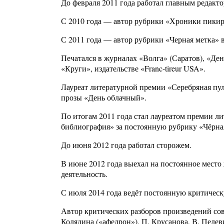
До февраля 2011 года работал главным редакто
С 2010 года — автор рубрики «Хроники пикир
С 2011 года — автор рубрики «Черная метка» в
Печатался в журналах «Волга» (Саратов), «Ден
«Круги», издательстве «Franc-tireur USA».
Лауреат литературной премии «Серебряная пу
прозы «День облачный».
По итогам 2011 года стал лауреатом премии л
библиография» за постоянную рубрику «Чёрна
До июня 2012 года работал сторожем.
В июне 2012 года выехал на постоянное мест
деятельность.
С июля 2014 года ведёт постоянную критическ
Автор критических разборов произведений совр
Колядина («афедрон»), П. Крусанова, В. Пелев