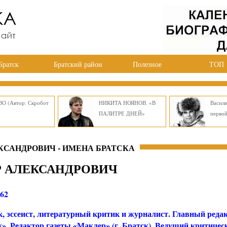
Братск
Братский район
Полезное
ТОП
О (Автор: Скробот
НИКИТА НОЯНОВ. «В
Васил
ПАЛИТРЕ ДНЕЙ»
перво
САНДРОВИЧ - ИМЕНА БРАТСКА
Р АЛЕКСАНДРОВИЧ
962
к, эссеист, литературный критик и журналист. Главный реда
». Редактор газеты «Маклер» (г. Братск). Ведущий критичес