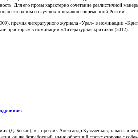
ность. Для его прозы характерно сочетание реалистичной манер
азвал его одним из лучших прозаиков современной России.
09), премия литературного журнала «Урал» в номинации «Крит
кие просторы» в номинации «Литературная критика» (2012).
ндровиче:
ии» (Д. Быков); «…прозаик Александр Кузьменков, талантливе
тия, он же безработный, ныне обретший статус сторожа с собако