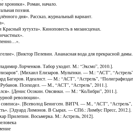
ие хроники». Роман, начало.
уальная поэзия.
длённого дня». Рассказ, журнальный вариант.
а».
ли Красный хутухта». Киноповесть в мизансценах.
ричастных».
сленно…».
нгелие». [Виктор Пелевин. Ананасная вода для прекрасной дамы.
Владимир Лорченков. Табор уходит. М.: “Эксмо”, 2010.].
Елизаров″. [Михаил Елизаров. Мультики. — М.: “АСТ”, “Астрель”,
дуард Багиров. Идеалист. — М.: “АСТ”, “Астрель”, “Полиграфиздат”
 Рубанов. Психодел. — М., “АСТ”, “Астрель”, 2011.].
ился». [Денис Осокин. Овсянки. — М.: “КоЛибри”, 2011.].
ьтурной революции».
 совписа». [Всеволод Бенигсен. ВИТЧ. — М., “АСТ”, “Астрель”, 
ость». [Эдуард Лимонов. В Сырах. — СПб.: Лимбус Пресс, 2012.].
Захар Прилепин. Восьмерка. М.: Астрель, 2012].
человека
мение