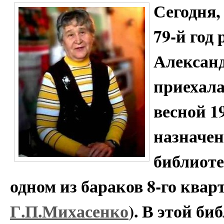
Сегодня,
79-й год
Алексан
приехала
весной 1
назначе
библиоте
одном из бараков 8-го квар
Г.П.Михасенко
). В этой б