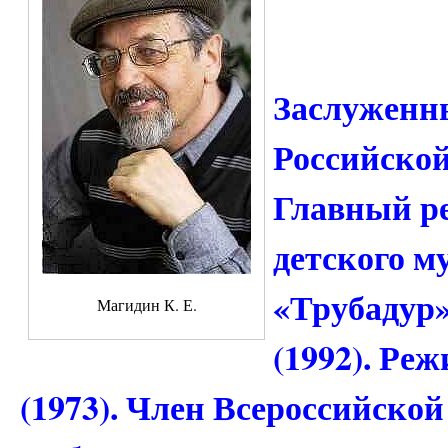
Заслуженн
Российской
Главный ре
детского м
«Трубадур
Магидин К. Е.
(1992). Реж
(1973). Член Всероссийско