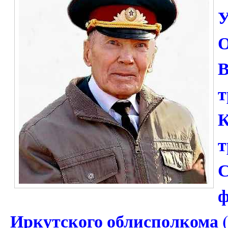
У
О
В
т
К
т
С
ф
Иркутского облисполкома (