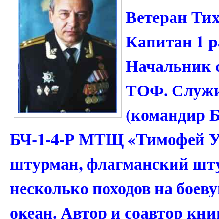
Ветеран Тих
Капитан 1 р
Начальник 
ТОФ. Служи
(командир 
БЧ-1-4-Р МТЩ «Тимофей У
штурман, флагманский шт
несколько походов на боев
океан. Автор и соавтор кни