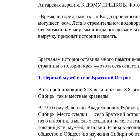
Ангарская деревня. К ДОМУ ПРЕДКОВ. Фото:
«Время, история, память…» Когда произносишь 
могущест¬вом. Летя в стремительном водоворо
неведомый нам мир, мы иногда оглядываемся на
выручку приходят история и память.
Братчанам история оставила много памятнико
страницы в истории края — это и есть ответст
1. Первый музей в селе Братский Острог
Во второй половине XIX века и начале XX ве
Сибирь, так и местные краеведы.
В 1910 году Валентин Владимирович Рябиков,
Сибирь. Место ссылки — село Братский острог
него и возникла мысль о создании на селе ле
товариществ, му¬зея, читальни. Рябиков неод
общество и Общест¬во изучения Сибири об откр