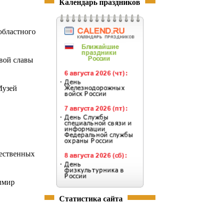
Календарь праздников
областного
вой славы
Музей
щественных
имир
Статистика сайта