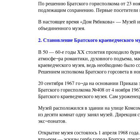
По решению Братского горисполкома от 23 ноя
подлежащим сохранению. Первые посетители п
В настоящее время «Дом Рябикова» — Музей ис
объединенного музея.
2. Становление Братского краеведческого м
В 50 — 60-е годы XX столетия проходило бурн
атмосфе¬ра романтики, духовного подъема, ма
краеведческого музея, ведь необходимо было с
Решением исполкома Братского горсовета в ноя
20 сентября 1967 го¬да на основании Приказ
Братского горисполкома №408 от 4 ноября 196
Братского краеведческого музея. Сам урожене
Музей расположился в здании на улице Комсомо
из десяти комнат одну занял музей. Дирекция 
экс¬понатов.
Открытие музея состоялось 1 апреля 1968 года
вто¬ром — эскизы герба города Братска, предс