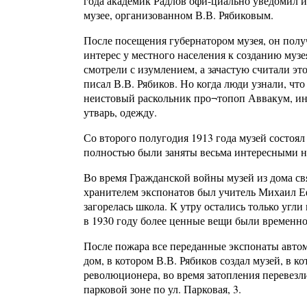
года академик Радлов офи-циально уведомил и
музее, организованном В.В. Рябиковым.
После посещения губернатором музея, он полу
интерес у местного населения к созданию музе
смотрели с изумлением, а зачастую считали это 
писал В.В. Рябиков. Но когда люди узнали, что
неистовый раскольник про¬топоп Аввакум, ин
утварь, одежду.
Со второго полугодия 1913 года музей состоял
полностью были заняты весьма интересными 
Во время Гражданской войны музей из дома с
хранителем экспонатов был учитель Михаил Еф
загорелась школа. К утру остались только угли 
в 1930 году более ценные вещи были временно
После пожара все переданные экспонаты автома
дом, в котором В.В. Рябиков создал музей, в к
революционера, во время затопления перевезли
парковой зоне по ул. Парковая, 3.