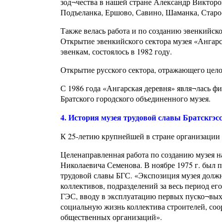
зод¬чества в нашей стране Александр Виктор
Подъеланка, Ершово, Савино, Шаманка, Старо
Также велась работа и по созданию эвенкийск
Открытие эвенкийского сектора музея «Ангарс
эвенкам, состоялось в 1982 году.
Открытие русского сектора, отражающего цело
С 1986 года «Ангарская деревня» явля¬лась фи
Братского городского объединенного музея.
4. История музея трудовой славы Братскгэс
К 25-летию крупнейшей в стране организации 
Целенаправленная работа по созданию музея н
Николаевича Семенова. В ноябре 1975 г. был 
трудовой славы БГС. «Экспозиция музея должн
коллективов, подразделений за весь период ег
ГЭС, вводу в эксплуатацию первых пуско¬вых
социальную жизнь коллектива строителей, соор
общественных организаций».