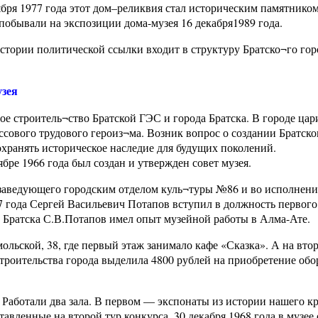
бря 1977 года этот дом–реликвия стал историческим памятником
обывали на экспозиции дома-музея 16 декабря1989 года.
тории политической ссылки входит в структуру Братско¬го гор
узея
ое строитель¬ство Братской ГЭС и города Братска. В городе цар
ссового трудового героиз¬ма. Возник вопрос о создании Братско
охранять историческое наследие для будущих поколений.
бре 1966 года был создан и утвержден совет музея.
а заведующего городским отделом куль¬туры №86 и во исполнен
7 года Сергей Васильевич Потапов вступил в должность первого
ц Братска С.В.Потапов имел опыт музейной работы в Алма-Ате.
льской, 38, где первый этаж занимало кафе «Сказка». А на вто
строительства города выделила 4800 рублей на приобретение обо
. Работали два зала. В первом — экспонаты из истории нашего кр
тавленные на второй тур конкурса. 30 декабря 1968 года в музее