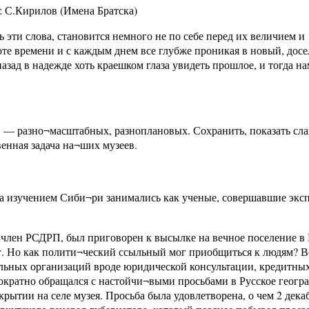
 С.Кирилов (Имена Братска)
эти слова, становится немного не по себе перед их величием и
те времени и с каждым днем все глубже проникая в новый, досе
зад в надежде хоть краешком глаза увидеть прошлое, и тогда на
в — разно¬масштабных, разноплановых. Сохранить, показать сл
венная задача на¬ших музеев.
ка изучением Сиби¬ри занимались как ученые, совершавшие экс
 член РСДРП, был приговорен к высылке на вечное поселение в
. Но как полити¬ческий ссыльный мог приобщиться к людям? Во
гальных организаций вроде юридической консультации, кредитны
нократно обращался с настойчи¬выми просьбами в Русское геогр
ытии на селе музея. Просьба была удовлетворена, о чем 2 дека