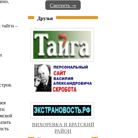
ино,
Смотреть →
Друзья
 тайги –
л
строя.
зея
ти
имской
азать
ВИХОРЕВКА И БРАТСКИЙ
ость
РАЙОН