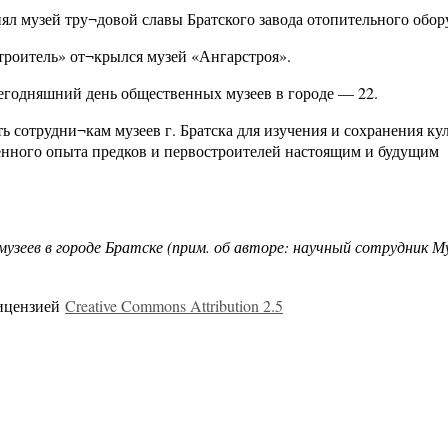
нял музей тру¬довой славы Братского завода отопительного обор
троитель» от¬крылся музей «Ангарстроя».
егодняшний день общественных музеев в городе — 22.
ь сотрудни¬кам музеев г. Братска для изучения и сохранения ку
енного опыта предков и первостроителей настоящим и будущим
узеев в городе Братске (прим. об авторе: научный сотрудник М
лицензией
Creative Commons Attribution 2.5