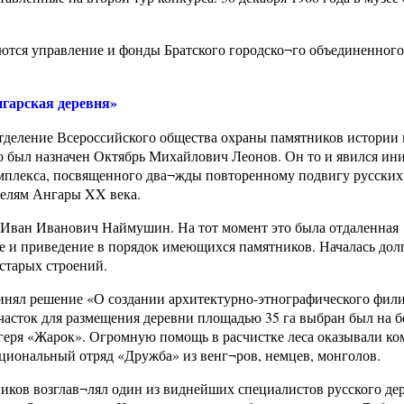
аются управление и фонды Братского городско¬го объединенного
нгарская деревня»
 отделение Всероссийского общества охраны памятников истории 
го был назначен Октябрь Михайлович Леонов. Он то и явился ин
омплекса, посвященного два¬жды повторенному подвигу русских
телям Ангары XX века.
 Иван Иванович Наймушин. На тот момент это была отдаленная
ие и приведение в порядок имеющихся памятников. Началась долг
старых строений.
инял решение «О создании архитектурно-этнографического фил
Участок для размещения деревни площадью 35 га выбран был на б
геря «Жарок». Огромную помощь в расчистке леса оказывали к
циональный отряд «Дружба» из венг¬ров, немцев, монголов.
ков возглав¬лял один из виднейших специалистов русского де