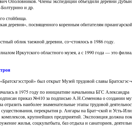
ович Ополовников. Члены экспедиции объездили деревни Дубын
-Болтурино и др.
ого стойбища.
кая деревня», посвященного коренным обитателям приангарской
стный облик таежной деревни, со¬стоялось в 1986 году.
лиалом Иркутского областного музея, а с 1990 года — это филиа
строя
«Братскгэсстрой» был открыт Музей трудовой славы Братскгэс¬
ачалась в 1975 году по инициативе начальника БГС Александра
подписан приказ №410 за подписью А.Н.Семенова о создании му
а отразить наиболее знаменательные этапы трудовой деятельнос
о существования, перекрытия р. Ангары на Брат¬ской и Усть-Ил
 комплексов, крупнейших предприятий. Экспозиция должна пок
ужение жилья, соцкультбыта, баз отдыха и санаториев, деятельн