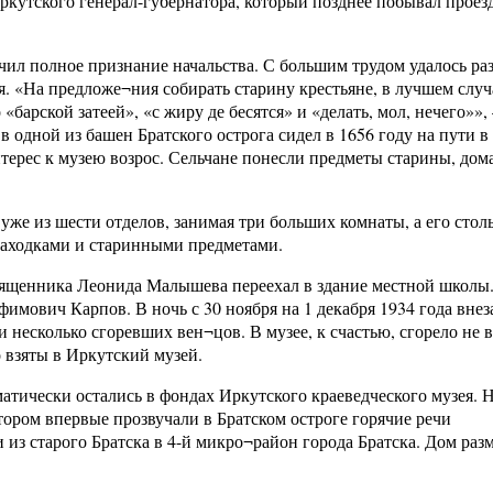
ркутского генерал-губернатора, который позднее побывал проез
чил полное признание начальства. С большим трудом удалось ра
я. «На предложе¬ния собирать старину крестьяне, в лучшем случ
«барской затеей», «с жиру де бесятся» и «делать, мол, нечего»»,
 в одной из башен Братского острога сидел в 1656 году на пути в
терес к музею возрос. Сельчане понесли предметы старины, д
 уже из шести отделов, занимая три больших комнаты, а его стол
находками и старинными предметами.
вященника Леонида Малышева переехал в здание местной школы
имович Карпов. В ночь с 30 ноября на 1 декабря 1934 года вне
и несколько сгоревших вен¬цов. В музее, к счастью, сгорело не вс
 взяты в Иркутский музей.
тически остались в фондах Иркутского краеведческого музея. Н
отором впервые прозвучали в Братском остроге горячие речи
 из старого Братска в 4-й микро¬район города Братска. Дом раз