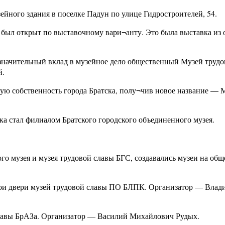
ейного здания в поселке Падун по улице Гидростроителей, 54.
С был открыт по выставочному вари¬анту. Это была выставка из 
 значительный вклад в музейное дело общественный Музей трудо
й.
ую собственность города Братска, полу¬чив новое название — 
ка стал филиалом Братского городского объединенного музея.
ого музея и музея трудовой славы БГС, создавались музеи на об
вои двери музей трудовой славы ПО БЛПК. Организатор — Влад
 славы БрАЗа. Организатор — Василий Михайлович Рудых.