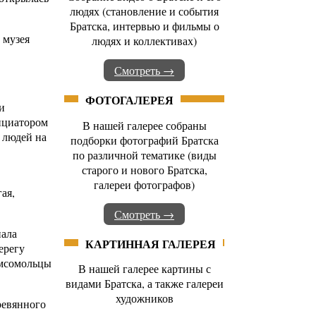
людях (становление и события
Братска, интервью и фильмы о
 музея
людях и коллективах)
Смотреть →
ФОТОГАЛЕРЕЯ
и
ициатором
В нашей галерее собраны
 людей на
подборки фотографий Братска
по различной тематике (виды
старого и нового Братска,
галереи фотографов)
ая,
Смотреть →
иала
КАРТИННАЯ ГАЛЕРЕЯ
ерегу
омсомольцы
В нашей галерее картины с
видами Братска, а также галереи
художников
ревянного