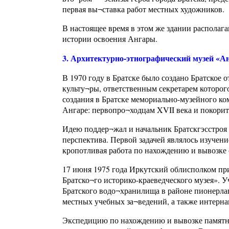
первая вы¬ставка работ местных художников.
В настоящее время в этом же здании располаг
истории освоения Ангары.
3. Архитектурно-этнографический музей «А
В 1970 году в Братске было создано Братское
культу¬ры, ответственным секретарем которо
создания в Братске мемориально-музейного к
Ангаре: первопро¬ходцам XVII века и покори
Идею поддер¬жал и начальник Братскгэсстроя
перспектива. Первой задачей являлось изучен
кропотливая работа по нахождению и вывозке 
17 июня 1975 года Иркутский облисполком пр
Братско¬го историко-краеведческого музея». 
Братского водо¬хранилища в районе пионерла
местных учебных за¬ведений, а также интерна
Экспедицию по нахождению и вывозке памятни