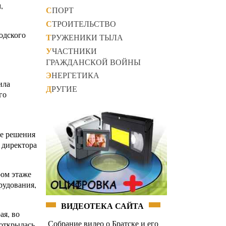
,
СПОРТ
СТРОИТЕЛЬСТВО
одского
ТРУЖЕНИКИ ТЫЛА
УЧАСТНИКИ
ГРАЖДАНСКОЙ ВОЙНЫ
ЭНЕРГЕТИКА
ила
ДРУГИЕ
го
ие решения
 директора
ром этаже
рудования,
ВИДЕОТЕКА САЙТА
ая, во
Собрание видео о Братске и его
 открылась