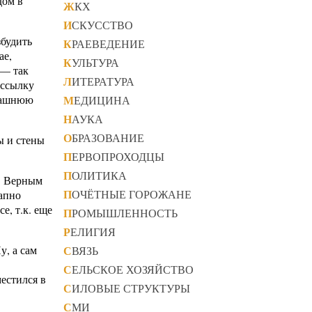
дом в
ЖКХ
ИСКУССТВО
збудить
КРАЕВЕДЕНИЕ
ае,
КУЛЬТУРА
 — так
ЛИТЕРАТУРА
 ссылку
омашнюю
МЕДИЦИНА
НАУКА
ОБРАЗОВАНИЕ
ы и стены
ПЕРВОПРОХОДЦЫ
ПОЛИТИКА
. Верным
ПОЧЁТНЫЕ ГОРОЖАНЕ
запно
е, т.к. еще
ПРОМЫШЛЕННОСТЬ
РЕЛИГИЯ
у, а сам
СВЯЗЬ
СЕЛЬСКОЕ ХОЗЯЙСТВО
местился в
СИЛОВЫЕ СТРУКТУРЫ
СМИ