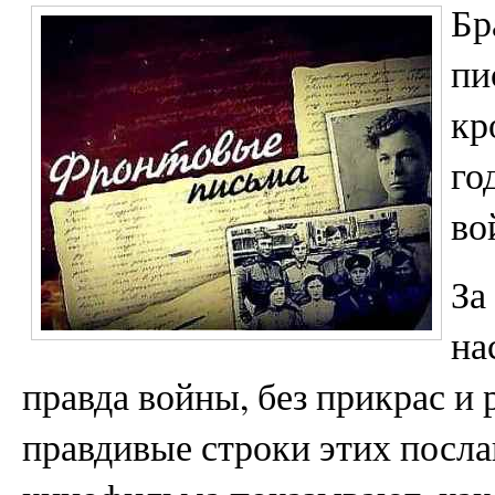
Бр
пи
кр
го
во
За
на
правда войны, без прикрас и
правдивые строки этих посл