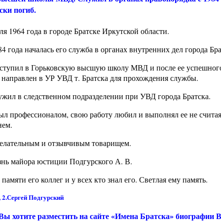
ски погиб.
ля 1964 года в городе Братске Иркутской области.
84 года началась его служба в органах внутренних дел города Бра
оступил в Горьковскую высшую школу МВД и после ее успешног
 направлен в УР УВД т. Братска для прохождения службы.
лужил в следственном подразделении при УВД города Братска.
ыл профессионалом, свою работу любил и выполнял ее не считая
нем.
желательным и отзывчивым товарищем.
изнь майора юстиции Подгурского А. В.
амяти его коллег и у всех кто знал его. Светлая ему память.
 2.Сергей Подгурский
 Вы хотите разместить на сайте «Имена Братска» биографии