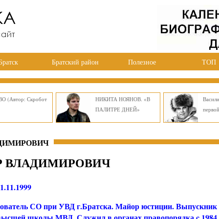
Братск
Братский район
Полезное
ТОП
О (Автор: Скробот
НИКИТА НОЯНОВ. «В
Васил
ПАЛИТРЕ ДНЕЙ»
перво
АДИМИРОВИЧ
Р ВЛАДИМИРОВИЧ
1.11.1999
ователь СО при УВД г.Братска. Майор юстиции. Выпускник
высшей школы МВД. Служил в органах правопорядка c 1984 