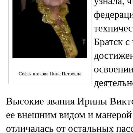
узнала, 
федераци
техничес
Братск с
достижен
освоении
Софьянникова Нина Петровна
деятельн
Высокие звания Ирины Викто
ее внешним видом и манерой
отличалась от остальных пас