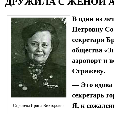
ДРУЖИЛА С ЖЕНОЙ 
В один из ле
Петровну Со
секретаря Б
общества «Зн
аэропорт и 
Стражеву.
— Это вдова
секретарь г
Я, к сожален
Стражева Ирина Викторовна