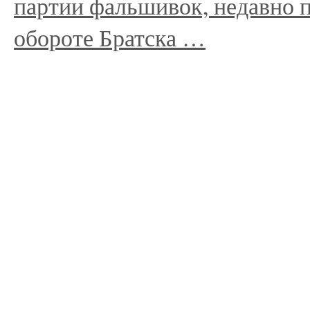
партии фальшивок, недавно 
обороте Братска …