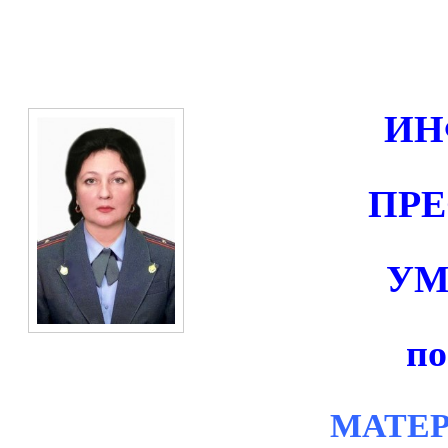
ИН
ПР
УМ
по
МАТЕ