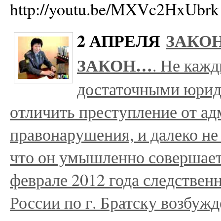
http://youtu.be/MXVc2HxUbrk
2 АПРЕЛЯ
ЗАКОН
ЗАКОН…
. Не каж
достаточными юрид
отличить преступление от а
правонарушения, и далеко не
что он умышленно совершает 
феврале 2012 года следств
России по г. Братску возбужд