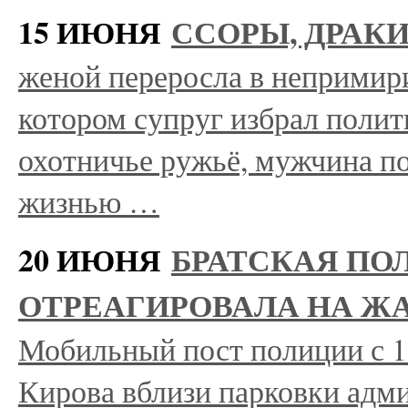
15 ИЮНЯ
ССОРЫ, ДРАК
женой переросла в непримир
котором супруг избрал полит
охотничье ружьё, мужчина по
жизнью …
20 ИЮНЯ
БРАТСКАЯ ПО
ОТРЕАГИРОВАЛА НА Ж
Мобильный пост полиции с 1
Кирова вблизи парковки адм