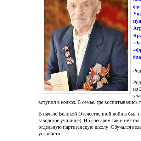
фро
Укр
пун
Агр
Кра
«За
«Фр
бла
Род
Род
из 
уча
вступил в колхоз. В семье, где воспитывались
В начале Великой Отечественной войны был на
заводское училище). Но слесарем так и не стал
отдельную партизанскую школу. Обучался ве
устройств.