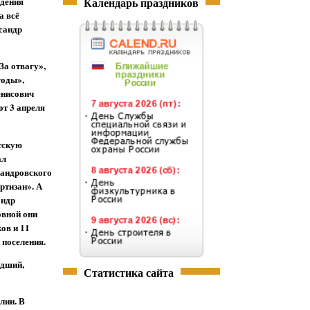
Календарь праздников
адения
а всё
ксандр
За отвагу»,
годы»,
енисович
т 3 апреля
тскую
ал
сандровского
ртизан». А
андр
овной они
ков и 11
 поселения.
адший,
Статистика сайта
лии. В