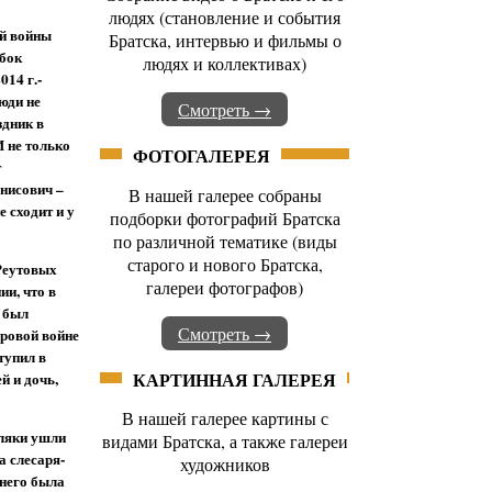
людях (становление и события
ой войны
Братска, интервью и фильмы о
обок
людях и коллективах)
014 г.-
юди не
Смотреть →
здник в
И не только
ФОТОГАЛЕРЕЯ
т
енисович –
В нашей галерее собраны
 сходит и у
подборки фотографий Братска
по различной тематике (виды
старого и нового Братска,
Реутовых
галереи фотографов)
и, что в
 был
Смотреть →
ровой войне
тупил в
КАРТИННАЯ ГАЛЕРЕЯ
й и дочь,
В нашей галерее картины с
ляки ушли
видами Братска, а также галереи
а слесаря-
художников
 него была