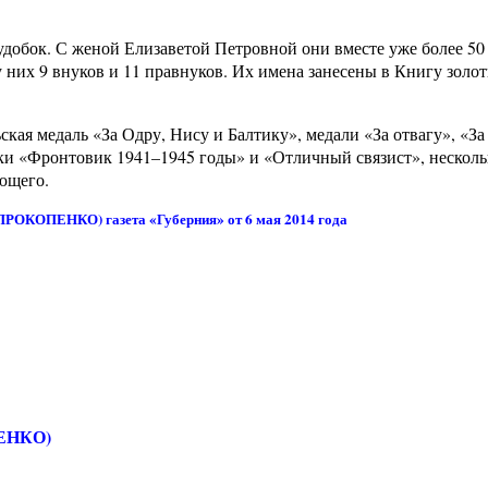
удобок. С женой Елизаветой Петровной они вместе уже более 50 
 них 9 внуков и 11 правнуков. Их имена занесены в Книгу золо
ская медаль «За Одру, Нису и Балтику», медали «За отвагу», «За
аки «Фронтовик 1941–1945 годы» и «Отличный связист», несколь
ющего.
РОКОПЕНКО) газета «Губерния» от 6 мая 2014 года
ЕНКО)