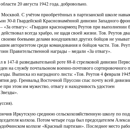
ласти 20 августа 1942 года, добровольно.
од Москвой. С учётом приобретённых в партизанской школе навык
он 30-й Гвардейской Краснознамённой дивизии Западного фрон
 – «За отвагу»: «Гвардии красноармеец Реутов при выполнении 
действовал всегда храбро, не щадя своей жизни. Тов. Реутов дв
 своими боевыми делами воодушевлял других бойцов не унывать
льшим авторитетом среди командования и бойцов части. Тов. Реут
оин Правительственной награды – медали «За отвагу».
л в 147-й разведывательной роте 88-й стрелковой дивизии Перв
еден на службу почтальоном военно-почтового сортировочного п
зды. Выписка из наградного листа: «Тов. Реутов 4 февраля 1945
ятия дер. Гренвальд Восточной Пруссии спас почту всей дивизии
ое при этом им мужество, отвагу и находчивость удостоен
 Звезды».
уссия).
Окончив Иркутскую среднюю сельскохозяйственную школу по под
едседателя колхоза. Потом четыре года был председателем Алекс
 Худобчинском колхозе «Красный партизан». Последнее место ра