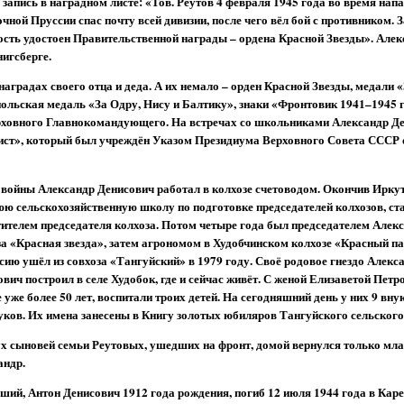
запись в наградном листе: «Тов. Реутов 4 февраля 1945 года во время нап
чной Пруссии спас почту всей дивизии, после чего вёл бой с противником. З
вость удостоен Правительственной награды – ордена Красной Звезды». Але
нигсберге.
наградах своего отца и деда. А их немало – орден Красной Звезды, медали «
 польская медаль «За Одру, Нису и Балтику», знаки «Фронтовик 1941–1945 
ерховного Главнокомандующего. На встречах со школьниками Александр Д
ист», который был учреждён Указом Президиума Верховного Совета СССР о
 войны Александр Денисович работал в колхозе счетоводом. Окончив Ирку
юю сельскохозяйственную школу по подготовке председателей колхозов, ст
тителем председателя колхоза. Потом четыре года был председателем Алек
за «Красная звезда», затем агрономом в Худобчинском колхозе «Красный па
сию ушёл из совхоза «Тангуйский» в 1979 году. Своё родовое гнездо Алекс
вич построил в селе Худобок, где и сейчас живёт. С женой Елизаветой Петр
 уже более 50 лет, воспитали троих детей. На сегодняшний день у них 9 вну
уков. Их имена занесены в Книгу золотых юбиляров Тангуйского сельского
ух сыновей семьи Реутовых, ушедших на фронт, домой вернулся только мл
андр.
ший, Антон Денисович 1912 года рождения, погиб 12 июля 1944 года в Каре