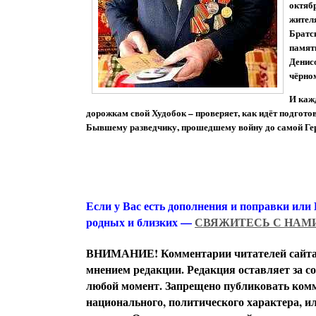
октяб
жител
Братс
памят
Денис
чёрно
И каж
дорожкам свой Худобок – проверяет, как идёт подгото
Бывшему разведчику, прошедшему войну до самой Герм
Если у Вас есть дополнения и поправки или
родных и близких —
СВЯЖИТЕСЬ С НАМ
ВНИМАНИЕ! Комментарии читателей сайта я
мнением редакции. Редакция оставляет за с
любой момент. Запрещено публиковать комм
национального, политического характера, 