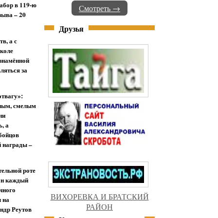
набор в 119-ю
Смотреть →
зыва – 20
Друзья
в, а с
школе
ознамённой
ляться за
отвагу»:
нным, смелым
ни
, а
 бойцов
й награды –
тельной роте
 он каждый
очного
ВИХОРЕВКА И БРАТСКИЙ
 на
РАЙОН
андр Реутов