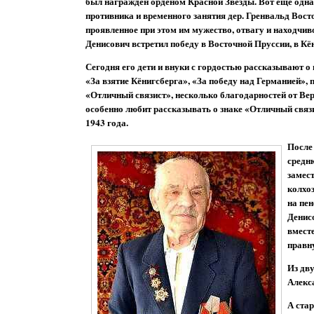
был награждён орденом Красной Звезды. Вот ещё одна 
противника и временного занятия дер. Гренвальд Восто
проявленное при этом им мужество, отвагу и находчи
Денисович встретил победу в Восточной Пруссии, в Кё
Сегодня его дети и внуки с гордостью рассказывают о 
«За взятие Кёнигсберга», «За победу над Германией»,
«Отличный связист», несколько благодарностей от В
особенно любит рассказывать о знаке «Отличный связ
1943 года.
После
средн
замес
колхо
на пен
Денисо
вместе
правн
Из дв
Алекс
А стар