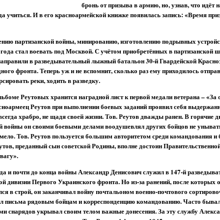
бронь от призыва в армию, но, узнав, что идёт 
а учиться. И в его красноармейской книжке появилась запись: «Время при
ению партизанской войны, минированию, изготовлению подрывных устройст
 года стал воевать под Москвой. С учётом приобретённых в партизанской 
направили в разведывательный лыжный батальон 30-й Гвардейской Красн
ного фронта. Теперь уж и не вспомнит, сколько раз ему приходилось отправ
сировать реки, ходить в разведку.
ьбоме Реутовых хранится наградной лист к первой медали ветерана – «За 
сноармеец Реутов при выполнении боевых заданий проявил себя выдержа
всегда храбро, не щадя своей жизни. Тов. Реутов дважды ранен. В горячие д
й войны он своими боевыми делами воодушевлял других бойцов не унывать
смело. Тов. Реутов пользуется большим авторитетом среди командования и
еутов, преданный сын советской Родины, вполне достоин Правительственно
вагу».
да и почти до конца войны Александр Денисович служил в 147-й разведыва
ой дивизии Первого Украинского фронта. Но из-за ранений, после которых
лся в строй, он заканчивал войну почтальоном военно-почтового сортиров
лял письма рядовым бойцам и корреспонденцию командованию. Часто бывал
ами снарядов укрывал своим телом важные донесения. За эту службу Алекс