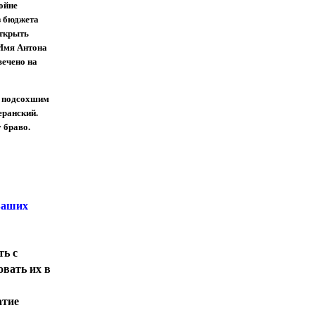
ойне
з бюджета
открыть
 Имя Антона
вечено на
о подсохшим
еранский.
 браво.
 Ваших
ть с
овать их в
атие