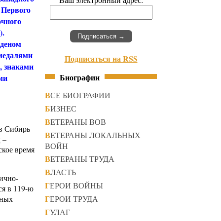
 Первого
очного
).
рденом
 медалями
Подписаться на RSS
», знаками
Биографии
ми
ВСЕ БИОГРАФИИ
БИЗНЕС
ВЕТЕРАНЫ ВОВ
в Сибирь
ВЕТЕРАНЫ ЛОКАЛЬНЫХ
 –
ВОЙН
ское время
ВЕТЕРАНЫ ТРУДА
ВЛАСТЬ
ично-
ГЕРОИ ВОЙНЫ
ся в 119-ю
ГЕРОИ ТРУДА
вных
ГУЛАГ