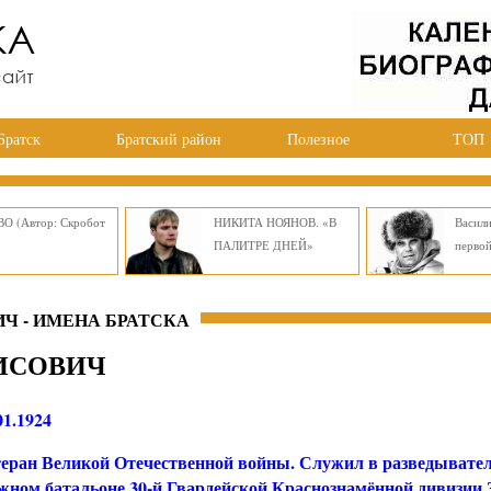
Братск
Братский район
Полезное
ТОП
О (Автор: Скробот
НИКИТА НОЯНОВ. «В
Васил
ПАЛИТРЕ ДНЕЙ»
перво
Ч - ИМЕНА БРАТСКА
ИСОВИЧ
01.1924
еран Великой Отечественной войны. Служил в разведывате
ном батальоне 30-й Гвардейской Краснознамённой дивизии 