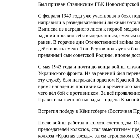
Был призван Сталинским ГВК Новосибирской об
С февраля 1943 года уже участвовал в боях п
направили в разведывательный лыжный баталь
Выписка из наградного листа к первой медали
заданий проявил себя выдержанным, смелым и 
ранен. В горячие дни Отечественной войны он
действовать смело. Тов. Реутов пользуется бо
преданный сын советской Родины, вполне дост
С мая 1943 года и почти до конца войны служи
Украинского фронта. Из-за ранений был перев
эту службу был награждён орденом Красной Зве
время нападения противника и временного зан
чего вёл бой с противником. За всё проявленн
Правительственной награды – ордена Красной
Встретил победу в Кёнигсберге (Восточная Пр
После войны работал в колхозе счетоводом. 
председателей колхозов, стал заместителем пр
колхоза «Красная звезда», затем агрономом в