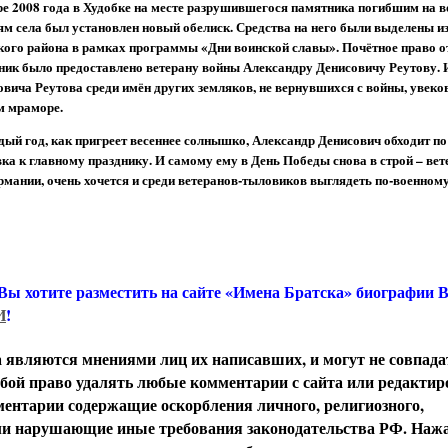
ре 2008 года в Худобке на месте разрушившегося памятника погибшим на в
ям села был установлен новый обелиск. Средства на него были выделены и
кого района в рамках программы «Дни воинской славы». Почётное право 
ник было предоставлено ветерану войны Александру Денисовичу Реутову.
овича Реутова среди имён других земляков, не вернувшихся с войны, увеко
м мраморе.
дый год, как пригреет весеннее солнышко, Александр Денисович обходит п
вка к главному празднику. И самому ему в День Победы снова в строй – вет
ании, очень хочется и среди ветеранов-тыловиков выглядеть по-военному
 Вы хотите разместить на сайте «Имена Братска» биографии
И
!
вляются мнениями лиц их написавших, и могут не совпада
обой право удалять любые комментарии с сайта или редактир
ентарии содержащие оскорбления личного, религиозного,
или нарушающие иные требования законодательства РФ. Наж