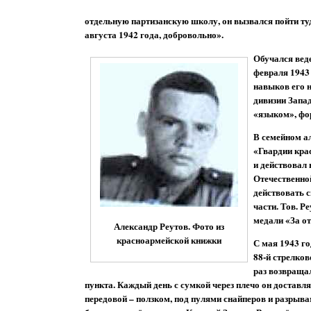
отдельную партизанскую школу, он вызвался пойти туд
августа 1942 года, добровольно».
Обучался вед
февраля 1943
навыков его 
дивизии Запад
«языком», фор
В семейном ал
«Гвардии кра
и действовал 
Отечественно
действовать 
части. Тов. Р
медали «За от
Александр Реутов. Фото из
красноармейской книжки
С мая 1943 го
88-й стрелков
раз возвраща
пункта. Каждый день с сумкой через плечо он достав
передовой – ползком, под пулями снайперов и разрыв