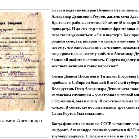
Совсем недавно ветеран Великой Отечественн
Александр Денисович Реутов, житель села Худ
Братского района, отметил 90-летие (5 января 2
прим.ред.). И до сих пор знающие фронтовика л
перестают удивляться: «Ох и шустёр!» Как пра
родном селе, так ветеран – в центре внимания. 
потому, что односельчане с почтением подходя
поздороваться, а потому ещё, что Александр Д
большой любитель сплясать. С круга подолгу не
местных женщин в танце нарасхват!
Семья Дениса Никитича и Татьяны Егоровны 
прибыла в Сибирь из бывшей Витебской губерни
Белоруссии. Отец Александра Денисовича тоже
человеком служивым – участвовал в первой ми
с Германией, был в плену. В советское время вс
колхоз. В семье, где воспитывались трое сынове
Саша Реутов был младшим.
й армии Александра
Когда фашисты напали на СССР и старшие зем
на фронт, Александра послали учиться в ФЗО н
трубопроводчика. Слесарем он так и не стал. У