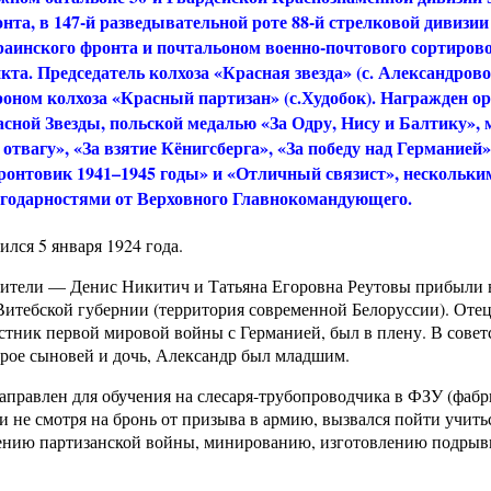
нта, в 147-й разведывательной роте 88-й стрелковой дивизии
аинского фронта и почтальоном военно-почтового сортиров
кта. Председатель колхоза «Красная звезда» (с. Александрово
оном колхоза «Красный партизан» (с.Худобок). Награжден о
сной Звезды, польской медалью «За Одру, Нису и Балтику»,
 отвагу», «За взятие Кёнигсберга», «За победу над Германией
онтовик 1941–1945 годы» и «Отличный связист», нескольки
годарностями от Верховного Главнокомандующего.
ился 5 января 1924 года.
ители — Денис Никитич и Татьяна Егоровна Реутовы прибыли 
Витебской губернии (территория современной Белоруссии). Отец
стник первой мировой войны с Германией, был в плену. В совет
 трое сыновей и дочь, Александр был младшим.
правлен для обучения на слесаря-трубопроводчика в ФЗУ (фабр
 и не смотря на бронь от призыва в армию, вызвался пойти учить
дению партизанской войны, минированию, изготовлению подры