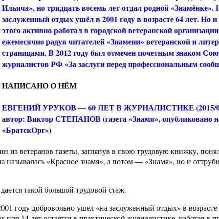
Ильича», но тридцать восемь лет отдал родной «Знамёнке». 
заслуженный отдых ушёл в 2001 году в возрасте 64 лет. Но и
этого активно работал в городской ветеранской организации
ежемесячно радуя читателей «Знамени» ветеранской и лите
страницами. В 2012 году был отмечен почетным знаком Сою
журналистов РФ «За заслуги перед профессиональным сооб
НАПИСАНО О НЁМ
ЕВГЕНИЙ УРУКОВ — 60 ЛЕТ В ЖУРНАЛИСТИКЕ (2015/07
автор: Виктор СТЕПАНОВ (газета «Знамя», опубликовано н
«БратскОрг»)
ин из ветеранов газеты, заглянув в свою трудовую книжку, понял
чала называлась «Красное знамя», а потом — «Знамя», но и оттруб
 дается такой большой трудовой стаж.
001 году добровольно ушел «на заслуженный отдых» в возрасте 6
ех пор 14 лет остается в практической журналистике, работая в п