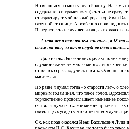
Но вернемся на мою малую Родину. На самых п
содержанию и грамотности) статьи не сразу ста
отредактирует мой первый редактор Иван Вас
газетной странице. А особенно свою подпись п
Наверное, это не лучшее из людских качеств, н
— А что же в том вашем «начале», в 18-то л
даже понять, за какое трудное дело взялись
— Да, это так. Запомнились редакционные люд
случайно же через много-много лет в своей к
относись серьезно, учись писать. Освоишь проф
маслом…».
Но разве я думал тогда «о старости лет», о х
мирным годам знал, что такое голод. Вдохновл
торжественно провозглашает: нынешнее покол
считал я, думать о хлебе мне не придется. Так
глаза, тщась угадать, что ответит коммунист 
Ох, как прав оказался Иван Васильевич Лушник
прожекты Н.С. Хрущева, но тогда было такое в