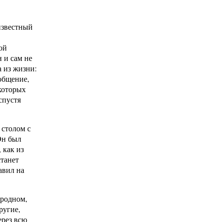
известный
ой
 и сам не
 из жизни:
ообщение,
которых
спустя
 столом с
Он был
 как из
танет
авил на
 родном,
ругие,
ерез всю