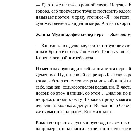
— Да это же не из-за кровной связи, Надежда И
говоря, его творчество трудно поставить рядо
называет поэтом, я сразу уточню: «Я – не поэт, 
художественного видения мира. А это, говорят,
Жанна Мухина,офис-менеджер:
— Вам запом
— Запомнились деловые, соответствующие сво
ним в Братске и Усть-Илимске). Теперь мало кт
Киренского райпотребсоюза.
Из местных руководителей запомнился первы
Деменчук. Ну, и первый секретарь Братского 
когда работал ответсекретарем межрайонной га
себе, как зав. сельхозотделом редакции. В час
носом: об этом напиши, об этом… Знал он по и
неприхотливый в быту! Бывало, приду в магази
очереди за молоком: депутат Верховного Совет
жить вместе с народом. Его жизнью!».
Какой контраст с другими руководителями, ко
например, что патриотическое и эстетическое