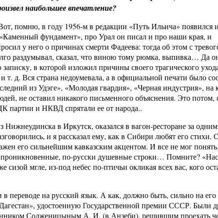
оизвел наибольшее впечатление?
 Вот, помню, в году 1956-м в редакции «Путь Ильича» появился 
 «Каменный фундамент», про Урал он писал и про наши края, и
осил у него о причинах смерти Фадеева: тогда об этом с тревог
олго раздумывал, сказал, что виною тому рюмка, выпивка… Да он
 записку, в которой изложил причины своего трагического ухода
и т. д. Вся страна недоумевала, а в официальной печати было с
следний из Удэге», «Молодая гвардия», «Черная индустрия», на 
юдей, не оставил никакого письменного объяснения. Это потом, 
 ЦК партии и НКВД спрятали ее от народа..
 Нижнеудинска в Иркутск, оказался в вагон-ресторане за одним
зговорились, и я рассказал ему, как в Сибири любят его стихи. 
ражен его сильнейшим кавказским акцентом. И все не мог понять,
м проникновенные, по-русски душевные строки… Помните? «Нас
же сизой мгле, из-под небес по-птичьи окликая всех вас, кого ост
 в переводе на русский язык. А как, должно быть, сильно на его
Дагестан», удостоенную Государственной премии СССР. Были д
нанником Солженицыным А. И. (в Анзеби), решившим проехать ч