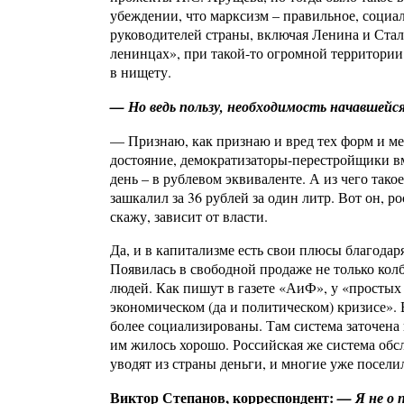
убеждении, что марксизм – правильное, социал
руководителей страны, включая Ленина и Стал
ленинцах», при такой-то огромной территори
в нищету.
— Но ведь пользу, необходимость начавшейс
— Признаю, как признаю и вред тех форм и мет
достояние, демократизаторы-перестройщики вм
день – в рублевом эквиваленте. А из чего такое
зашкалил за 36 рублей за один литр. Вот он, 
скажу, зависит от власти.
Да, и в капитализме есть свои плюсы благода
Появилась в свободной продаже не только колб
людей. Как пишут в газете «АиФ», у «простых н
экономическом (да и политическом) кризисе».
более социализированы. Там система заточена 
им жилось хорошо. Российская же система обс
уводят из страны деньги, и многие уже посели
Виктор Степанов, корреспондент:
— Я не о 