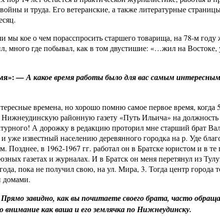
войны и труда. Его ветеранские, а также литературные страницы
есяц.
и мы кое о чем порасспросить старшего товарища, на 78-м году
, много где побывал, как в том двустишие: «…жил на Востоке, 
мя»:
— А какое время работы было для вас самым интересным
нтересные времена, но хорошо помню самое первое время, когда
ят в Нижнеудинскую районную газету «Путь Ильича» на должность
атурного! А дорожку в редакцию проторил мне старший брат Ва
 уже известный населению деревянного городка на р. Уде благ
 Позднее, в 1962-1967 гг. работал он в Братске юристом и в те
юзных газетах и журналах. И в Братск он меня перетянул из Тулу
 года, пока не получил свою, на ул. Мира, 3. Тогда центр города 
 домами.
Прямо завидно, как вы почитаете своего брата, часто обращая
о внимание как ваша и его землячка по Нижнеудинску.