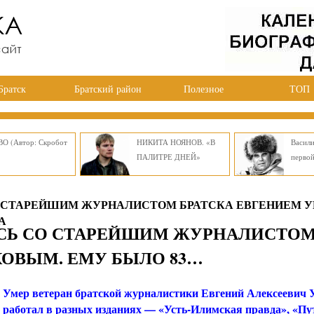
Братск
Братский район
Полезное
ТОП
О (Автор: Скробот
НИКИТА НОЯНОВ. «В
Васил
ПАЛИТРЕ ДНЕЙ»
перво
 СТАРЕЙШИМ ЖУРНАЛИСТОМ БРАТСКА ЕВГЕНИЕМ 
А
СЬ СО СТАРЕЙШИМ ЖУРНАЛИСТО
КОВЫМ. ЕМУ БЫЛО 83…
Умер ветеран братской журналистики Евгений Алексеевич 
работал в разных изданиях — «Усть-Илимская правда», «Пу