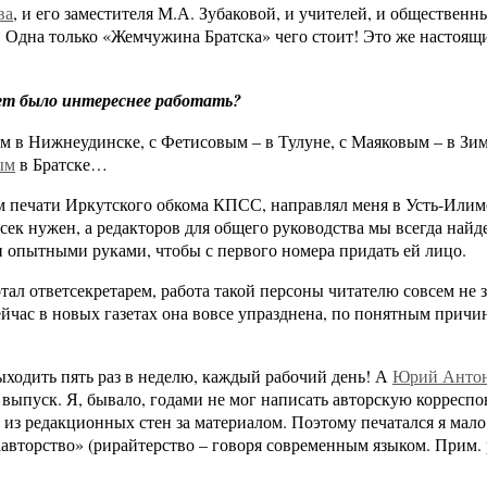
ва
, и его заместителя М.А. Зубаковой, и учителей, и общественн
 Одна только «Жемчужина Братска» чего стоит! Это же настоящ
зет было интереснее работать?
в Нижнеудинске, с Фетисовым – в Тулуне, с Маяковым – в Зим
ым
в Братске…
м печати Иркутского обкома КПСС, направлял меня в Усть-Илимс
тсек нужен, а редакторов для общего руководства мы всегда на
и опытными руками, чтобы с первого номера придать ей лицо.
ботал ответсекретарем, работа такой персоны читателю совсем не 
ейчас в новых газетах она вовсе упразднена, по понятным причи
выходить пять раз в неделю, каждый рабочий день! А
Юрий Анто
выпуск. Я, бывало, годами не мог написать авторскую корресп
 из редакционных стен за материалом. Поэтому печатался я мало 
аавторство» (рирайтерство – говоря современным языком. Прим. 