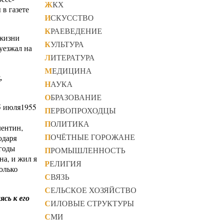
ЖКХ
 в газете
ИСКУССТВО
КРАЕВЕДЕНИЕ
 жизни
КУЛЬТУРА
уезжал на
ЛИТЕРАТУРА
МЕДИЦИНА
,
НАУКА
ОБРАЗОВАНИЕ
 5 июля1955
ПЕРВОПРОХОДЦЫ
ПОЛИТИКА
лентин,
ПОЧЁТНЫЕ ГОРОЖАНЕ
одаря
 годы
ПРОМЫШЛЕННОСТЬ
на, и жил я
РЕЛИГИЯ
только
СВЯЗЬ
СЕЛЬСКОЕ ХОЗЯЙСТВО
сь к его
СИЛОВЫЕ СТРУКТУРЫ
СМИ