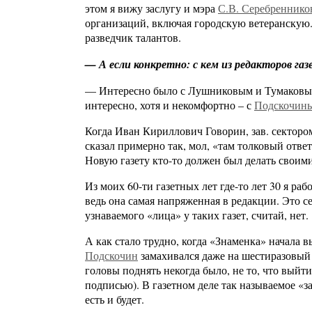
этом я вижу заслугу и мэра
С.В. Серебреннико
организаций, включая городскую ветеранскую.
разведчик талантов.
— А если конкретно: с кем из редакторов га
— Интересно было с Лушниковым и Тумаковым 
интересно, хотя и некомфортно – с
Подскочин
Когда Иван Кириллович Говорин, зав. секторо
сказал примерно так, мол, «там толковый отве
Новую газету кто-то должен был делать своим
Из моих 60-ти газетных лет где-то лет 30 я ра
ведь она самая напряженная в редакции. Это с
узнаваемого «лица» у таких газет, считай, нет.
А как стало трудно, когда «Знаменка» начала 
Подскочин
замахивался даже на шестиразовый 
головы поднять некогда было, не то, что выйти
подписью). В газетном деле так называемое «з
есть и будет.