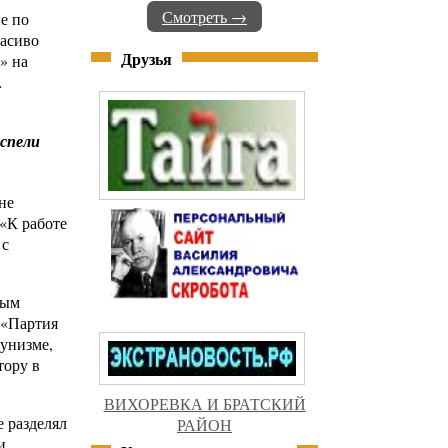
Смотреть →
е по
расиво
Друзья
» на
…
успели
не
 «К работе
 с
ным
 «Партия
унизме,
тору в
ВИХОРЕВКА И БРАТСКИЙ
е разделял
РАЙОН
и