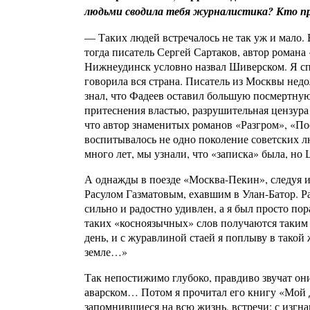
людьми сводила тебя журналистика? Кто пр
— Таких людей встречалось не так уж и мало.
тогда писатель Сергей Сартаков, автор романа
Нижнеудинск условно назвал Шиверском. Я спр
говорила вся страна. Писатель из Москвы нед
знал, что Фадеев оставил большую посмертную
притеснения властью, разрушительная цензура 
что автор знаменитых романов «Разгром», «По
воспитывалось не одно поколение советских л
много лет, мы узнали, что «записка» была, но
А однажды в поезде «Москва-Пекин», следуя из
Расулом Газматовым, ехавшим в Улан-Батор. Ра
сильно и радостно удивлен, а я был просто по
таких «косноязычных» слов получаются таки
день, и с журавлиной стаей я поплыву в такой 
земле…»
Так непостижимо глубоко, правдиво звучат они
аварском… Потом я прочитал его книгу «Мой 
запомнившиеся на всю жизнь, встречи: с изг