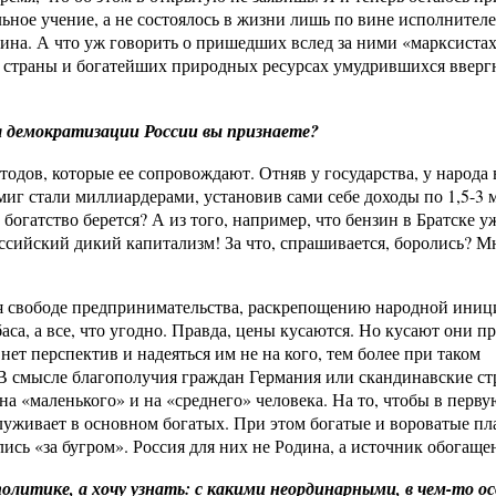
ьное учение, а не состоялось в жизни лишь по вине исполнителе
ина. А что уж говорить о пришедших вслед за ними «марксистах
и страны и богатейших природных ресурсах умудрившихся вверг
я демократизации России вы признаете?
одов, которые ее сопровождают. Отняв у государства, у народа 
иг стали миллиардерами, установив сами себе доходы по 1,5-3 
 богатство берется? А из того, например, что бензин в Братске у
российский дикий капитализм! За что, спрашивается, боролись? М
ря свободе предпринимательства, раскрепощению народной иниц
аса, а все, что угодно. Правда, цены кусаются. Но кусают они п
ет перспектив и надеяться им не на кого, тем более при таком
 В смысле благополучия граждан Германия или скандинавские ст
на «маленького» и на «среднего» человека. На то, чтобы в перву
луживает в основном богатых. При этом богатые и вороватые п
лись «за бугром». Россия для них не Родина, а источник обогаще
политике, а хочу узнать: с какими неординарными, в чем-то 