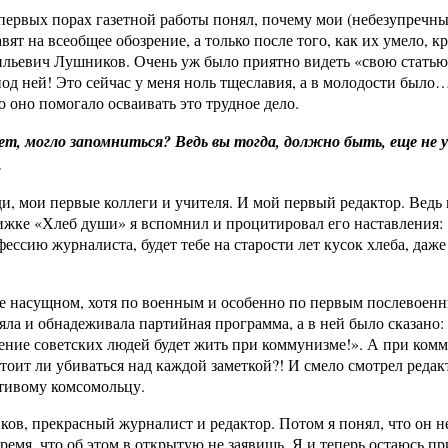
ервых порах газетной работы понял, почему мои (небезупречны
вят на всеобщее обозрение, а только после того, как их умело, к
ильевич Лушников. Очень уж было приятно видеть «свою статью
од ней! Это сейчас у меня ноль тщеславия, а в молодости было
о оно помогало осваивать это трудное дело.
ет, могло запомниться? Ведь вы тогда, должно быть, еще не 
…
и, мои первые коллеги и учителя. И мой первый редактор. Ведь 
нижке «Хлеб души» я вспомнил и процитировал его наставления:
ессию журналиста, будет тебе на старости лет кусок хлеба, даже
лебе насущном, хотя по военным и особенно по первым послевоен
яла и обнадеживала партийная программа, а в ней было сказано:
ение советских людей будет жить при коммунизме!». А при комм
 стоит ли убиваться над каждой заметкой?! И смело смотрел редак
ретивому комсомольцу.
ов, прекрасный журналист и редактор. Потом я понял, что он н
ремя, что об этом в открытую не заявишь. Я и теперь остаюсь пр