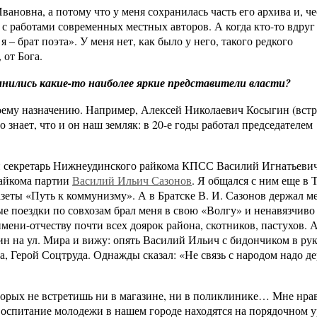
вановна, а потому что у меня сохранилась часть его архива и, ч
м с работами современных местных авторов. А когда кто-то вдруг
я – брат поэта». У меня нет, как было у него, такого редкого
 от Бога.
нились какие-то наиболее яркие представители власти?
ему назначению. Например, Алексей Николаевич Косыгин (встр
о знает, что и он наш земляк: в 20-е годы работал председателем
й секретарь Нижнеудинского райкома КПСС Василий Игнатьеви
райкома партии
Василий Ильич Сазонов
. Я общался с ним еще в 
зеты «Путь к коммунизму». А в Братске В. И. Сазонов держал м
тые поездки по совхозам брал меня в свою «Волгу» и ненавязчиво
мени-отчеству почти всех доярок района, скотников, пастухов. 
н на ул. Мира и вижу: опять Василий Ильич с бидончиком в рук
а, Герой Соцтруда. Однажды сказал: «Не связь с народом надо де
торых не встретишь ни в магазине, ни в поликлинике… Мне нрав
 воспитание молодежи в нашем городе находятся на порядочном у