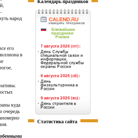
Календарь праздников
й,
-
нуть народ
все его
миллиона в
же
ногое,
иативы.
ростых
раны куда
ю очередь
ланомерно
Статистика сайта
ния.
особенными