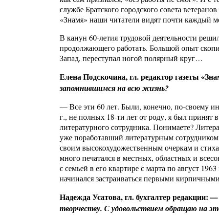
службе Братского городского совета ветеранов 
«Знамя» наши читатели видят почти каждый м
В канун 60-летия трудовой деятельности решил
продолжающего работать. Большой опыт скопил
Запад, переступал ногой полярный круг…
Елена Подскочина, гл. редактор газеты «Зна
запомнившимся на всю жизнь?
— Все эти 60 лет. Были, конечно, по-своему и
г., не полных 18-ти лет от роду, я был прин
литературного сотрудника. Понимаете? Литер
уже поработавший литературным сотрудником и
своим высокохудожественным очеркам и стихам.
много печатался в местных, областных и всесо
с семьей в его квартире с марта по август 1963
начинался застраиваться первыми кирпичными
Надежда Усатова, гл. бухгалтер редакции:
— 
творчеству. С удовольствием обращаю на эт