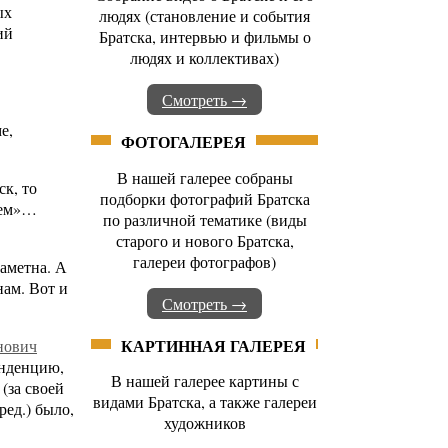
ых
людях (становление и события
ий
Братска, интервью и фильмы о
людях и коллективах)
Смотреть →
е,
ФОТОГАЛЕРЕЯ
В нашей галерее собраны
к, то
подборки фотографий Братска
йдем»…
по различной тематике (виды
старого и нового Братска,
галереи фотографов)
заметна. А
нам. Вот и
Смотреть →
КАРТИННАЯ ГАЛЕРЕЯ
нович
онденцию,
В нашей галерее картины с
(за своей
видами Братска, а также галереи
ред.) было,
художников