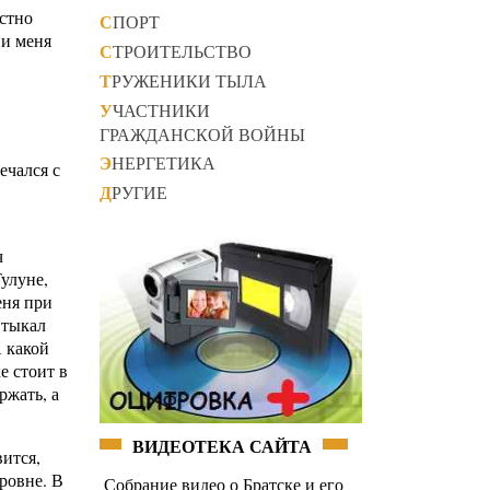
естно
СПОРТ
 и меня
СТРОИТЕЛЬСТВО
ТРУЖЕНИКИ ТЫЛА
УЧАСТНИКИ
ГРАЖДАНСКОЙ ВОЙНЫ
ЭНЕРГЕТИКА
ечался с
ДРУГИЕ
ч
Тулуне,
еня при
 тыкал
А какой
е стоит в
ржать, а
ВИДЕОТЕКА САЙТА
ится,
ровне. В
Собрание видео о Братске и его