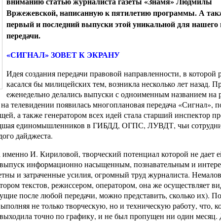
вниманию статью журналиста газеты «Знамя» Людмилы
Вржежевской, написанную к пятилетию программы. А так
первый и последний выпуски этой уникальной для нашего 
передачи.
«СИГНАЛ» ЗОВЕТ К ЭКРАНУ
Идея создания передачи правовой направленности, в которой 
касался бы милицейских тем, возникла несколько лет назад. Пр
еженедельно делались выпуски с одноименным названием на р
д на телевидении появилась многоплановая передача «Сигнал», 
й, а также генератором всех идей стала старший инспектор пр
едшая единомышленников в ГИБДД, ОГПС, ЛУВДТ, чьи сотрудни
дого дайджеста.
 именно И. Кириловой, творческий потенциал которой не дает ей
дый выпуск информационно насыщенным, познавательным и интер
етны и затраченные усилия, огромный труд журналиста. Немало
автором текстов, режиссером, оператором, она же осуществляет в
дущие после любой передачи, можно представить, сколько их). П
выполняя не только творческую, но и техническую работу, что, к
 выходила точно по графику, и не был пропущен ни один месяц.