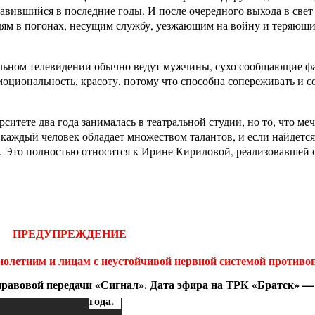
бавившийся в последние годы. И после очередного выхода в свет
юдям в погонах, несущим службу, уезжающим на войну и теряющ
альном телевидении обычно ведут мужчины, сухо сообщающие ф
оциональность, красоту, потому что способна сопереживать и со
рситете два года занималась в театральной студии, но то, что ме
 каждый человек обладает множеством талантов, и если найдется
в. Это полностью относится к Ирине Кириловой, реализовавшей с
ПРЕДУПРЕЖДЕНИЕ
летним и лицам с неустойчивой нервной системой противоп
авовой передачи «Сигнал». Дата эфира на ТРК «Братск» — 
года.