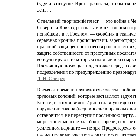
будучи в отпуске, Ирина работала, чтобы тво
день…
Отдельный творческий пласт — это война в Че
Северный Кавказ, рассказы и впечатления со
погибшему в г. Грозном, — скорбная и трагиче
серьезны: хроника происшествий, зарегистрир
правовой защищенности несовершеннолетних; 
защите собственности от преступных посягате
консультируют по которым главный врач нарк
Постоянную помощь в подготовке передач ок
подразделения по предупреждению правонару
Л. Н. Олифер
.
Время от времени появляются сюжеты к юбилеям
трудовых колоний, которые заставляют задума
Кстати, в этом и видит Ирина главную идею с
нарушении закона (ведь многие в правовых во
остановится, не переступит последнюю черту, а
мире станет меньше зла, боли, горечи, и значит
усиленном варианте — не зря. Предостеречь, о
положительный заряд которого и несет переда