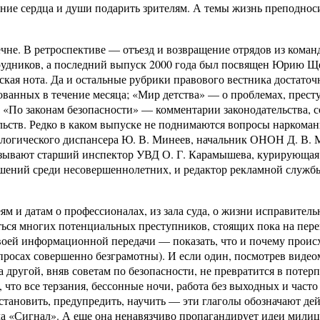
рение сердца и души подарить зрителям. А темы жизнь преподно
чне. В ретроспективе — отъезд и возвращение отрядов из коман
трудников, а последний выпуск 2000 года был посвящен Юрию 
ская нота. Да и остальные рубрики правового вестника достаточ
ованных в течение месяца; «Мир детства» — о проблемах, прест
«По законам безопасности» — комментарии законодательства, с
льств. Редко в каком выпуске не поднимаются вопросы наркоман
ологического диспансера Ю. В. Минеев, начальник ОНОН Д. В. 
азывают старший инспектор УВД О. Г. Карамышева, курирующая
шений среди несовершеннолетних, и редактор рекламной служ
 и датам о профессионалах, из зала суда, о жизни исправитель
ться многих потенциальных преступников, стоящих пока на пере
воей информационной передачи — показать, что и почему проис
просах совершенно безграмотны). И если один, посмотрев видео
 другой, вняв советам по безопасности, не превратится в потерп
, что все терзания, бессонные ночи, работа без выходных и часто
становить, предупредить, научить — эти глаголы обозначают дей
ча «Сигнал». А еще она ненавязчиво пропагандирует идеи мили