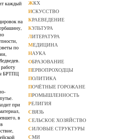
ЖКХ
сит каждый
ИСКУССТВО
КРАЕВЕДЕНИЕ
дировок на
КУЛЬТУРА
Щербашину,
но
ЛИТЕРАТУРА
упности,
МЕДИЦИНА
оветы по
НАУКА
ии,
Медведев.
ОБРАЗОВАНИЕ
 работу
ПЕРВОПРОХОДЦЫ
бы БРТПЦ
ПОЛИТИКА
ПОЧЁТНЫЕ ГОРОЖАНЕ
но-
ПРОМЫШЛЕННОСТЬ
путье.
РЕЛИГИЯ
ходит при
материал,
СВЯЗЬ
евшего, в
СЕЛЬСКОЕ ХОЗЯЙСТВО
 в
СИЛОВЫЕ СТРУКТУРЫ
ствие,
СМИ
цейской