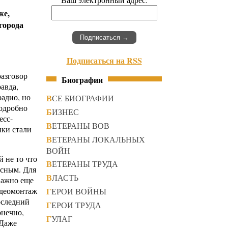
же,
города
Подписаться на RSS
разговор
Биографии
авда,
адио, но
ВСЕ БИОГРАФИИ
подробно
БИЗНЕС
есс-
ВЕТЕРАНЫ ВОВ
ки стали
ВЕТЕРАНЫ ЛОКАЛЬНЫХ
ВОЙН
 не то что
ВЕТЕРАНЫ ТРУДА
есным. Для
ВЛАСТЬ
важно еще
идеомонтаж
ГЕРОИ ВОЙНЫ
оследний
ГЕРОИ ТРУДА
онечно,
ГУЛАГ
 Даже