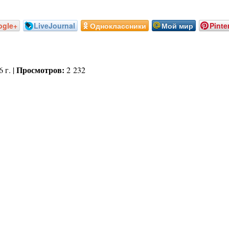
ogle+
LiveJournal
Одноклассники
Мой мир
Pinte
Просмотров:
 г. |
2 232