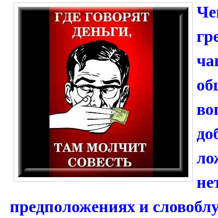
Че
гр
ча
об
во
до
ло
не
предположениях и словоблу