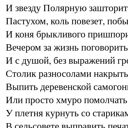
И звезду Полярную зашторит
Пастухом, коль повезет, побы
И коня брыкливого пришпори
Вечером за жизнь поговорить
И с душой, без выражений гр
Столик разносолами накрыть
Выпить деревенской самогон
Или просто хмуро помолчать
У плетня курнуть со старика
В сельсовете выправить печа