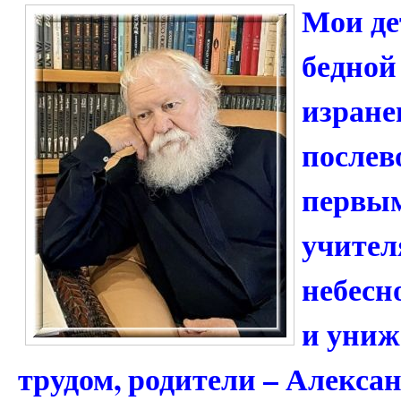
Мои де
бедной
изран
послев
первым
учител
небесн
и униж
трудом, родители – Алекса