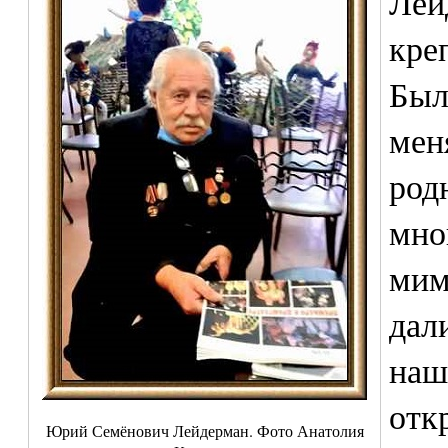
Лей
кре
Был
мен
род
мно
мим
дал
наш
отк
Юрий Семёнович Лейдерман. Фото Анатолия