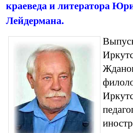
краеведа и литератора Юр
Лейдермана.
Выпус
Иркутс
Жданов
филоло
Иркутс
педаго
иностр