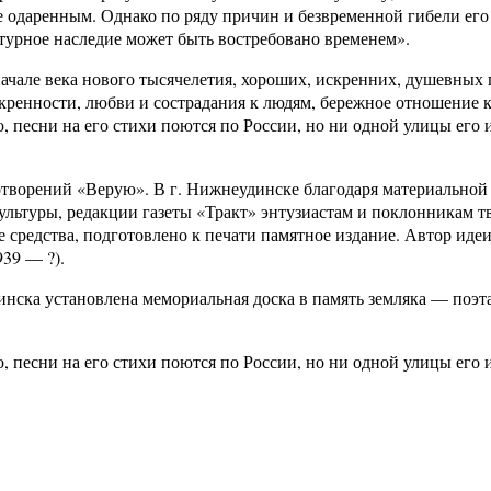
 одаренным. Однако по ряду причин и безвременной гибели его
ратурное наследие может быть востребовано временем».
начале века нового тысячелетия, хороших, искренних, душевных п
кренности, любви и сострадания к людям, бережное отношение 
 песни на его стихи поются по России, но ни одной улицы его 
отворений «Верую». В г. Нижнеудинске благодаря материальной
ультуры, редакции газеты «Тракт» энтузиастам и поклонникам т
средства, подготовлено к печати памятное издание. Автор идеи
39 — ?).
инска установлена мемориальная доска в память земляка — поэт
 песни на его стихи поются по России, но ни одной улицы его