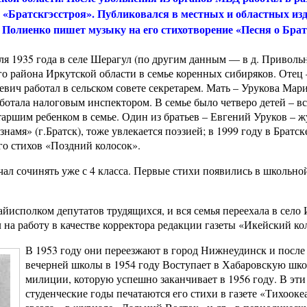
 «Братскгэсстроя». Публиковался в местных и областных из
Полиенко пишет музыку на его стихотворение «Песня о Брат
ля 1935 года в селе Шерагул (по другим данным — в д. Приволь
 района Иркутской области в семье коренных сибиряков. Отец 
вич работал в сельском совете секретарем. Мать – Урукова Мар
ботала налоговым инспектором. В семье было четверо детей – вс
аршим ребенком в семье. Один из братьев – Евгений Уруков – ж
знамя» (г.Братск), тоже увлекается поэзией; в 1999 году в Братск
го стихов «Поздний колосок».
чал сочинять уже с 4 класса. Первые стихи появились в школьно
айисполком депутатов трудящихся, и вся семья переехала в село 
 на работу в качестве корректора редакции газеты «Икейский ко
В 1953 году они переезжают в город Нижнеудинск и после
вечерней школы в 1954 году Воступает в Хабаровскую шк
милиции, которую успешно заканчивает в 1956 году. В эти
студенческие годы печатаются его стихи в газете «Тихооке