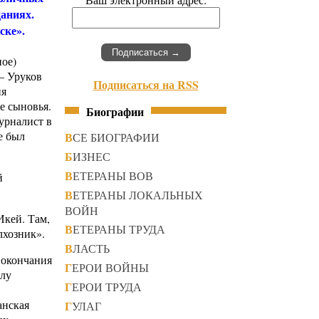
даниях.
ске».
ное)
– Уруков
Подписаться на RSS
ия
е сыновья.
Биографии
урналист в
е был
ВСЕ БИОГРАФИИ
БИЗНЕС
ВЕТЕРАНЫ ВОВ
й
ВЕТЕРАНЫ ЛОКАЛЬНЫХ
ВОЙН
Икей. Там,
ВЕТЕРАНЫ ТРУДА
лхозник».
ВЛАСТЬ
 окончания
ГЕРОИ ВОЙНЫ
олу
ГЕРОИ ТРУДА
анская
ГУЛАГ