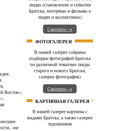
людях (становление и события
Братска, интервью и фильмы о
людях и коллективах)
Смотреть →
ФОТОГАЛЕРЕЯ
В нашей галерее собраны
подборки фотографий Братска
по различной тематике (виды
старого и нового Братска,
едие.
галереи фотографов)
х
ец
Смотреть →
ий Восток»,
»,
КАРТИННАЯ ГАЛЕРЕЯ
ая
В нашей галерее картины с
видами Братска, а также галереи
 внесшие
художников
ости, «не