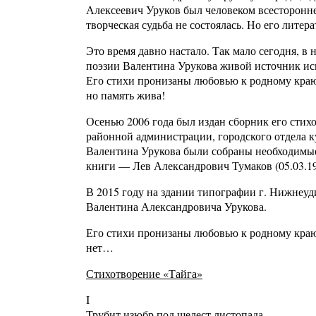
Алексеевич Уруков был человеком всесторонне
творческая судьба не состоялась. Но его лите
Это время давно настало. Так мало сегодня, в 
поэзии Валентина Урукова живой источник ис
Его стихи пронизаны любовью к родному краю,
но память жива!
Осенью 2006 года был издан сборник его стих
районной администрации, городского отдела к
Валентина Урукова были собраны необходимые 
книги — Лев Александрович Тумаков (05.03.19
В 2015 году на здании типографии г. Нижнеуд
Валентина Александровича Урукова.
Его стихи пронизаны любовью к родному краю,
нет…
Стихотворение «Тайга»
I
Трубит изюбр под шелест листопада,