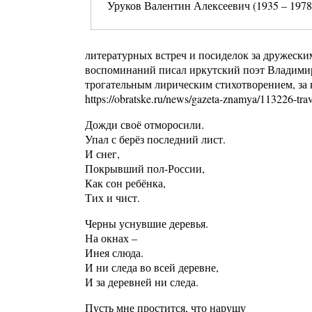
Уруков Валентин Алексеевич (1935 – 1978
литературных встреч и посиделок за дружески
воспоминаний писал иркутский поэт Владимир
трогательным лирическим стихотворением, за 
https://obratske.ru/news/gazeta-znamya/113226-tra
Дожди своё отморосили.
Упал с берёз последний лист.
И снег,
Покрывший пол-России,
Как сон ребёнка,
Тих и чист.
Черны уснувшие деревья.
На окнах –
Инея слюда.
И ни следа во всей деревне,
И за деревней ни следа.
Пусть мне простится, что нарушу