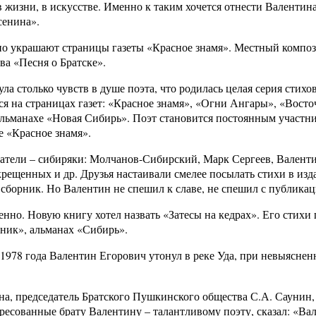
 жизни, в искусстве. Именно к таким хочется отнести Валентин
сенина».
ьно украшают страницы газеты «Красное знамя». Местный компо
а «Песня о Братске».
а столько чувств в душе поэта, что родилась целая серия стихов
ся на страницах газет: «Красное знамя», «Огни Ангары», «Восто
альманахе «Новая Сибирь». Поэт становится постоянным участн
е «Красное знамя».
сатели – сибиряки: Молчанов-Сибирский, Марк Сергеев, Валент
ещенных и др. Друзья настаивали смелее посылать стихи в изд
сборник. Но Валентин не спешил к славе, не спешил с публика
енно. Новую книгу хотел назвать «Затесы на кедрах». Его стихи
ник», альманах «Сибирь».
 1978 года Валентин Егорович утонул в реке Уда, при невыяснен
на, председатель Братского Пушкинского общества С.А. Саунин,
есованные брату Валентину – талантливому поэту, сказал: «Ва