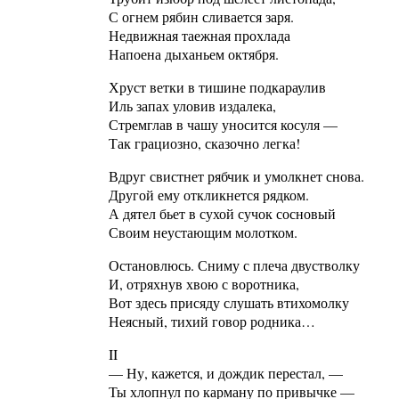
С огнем рябин сливается заря.
Недвижная таежная прохлада
Напоена дыханьем октября.
Хруст ветки в тишине подкараулив
Иль запах уловив издалека,
Стремглав в чашу уносится косуля —
Так грациозно, сказочно легка!
Вдруг свистнет рябчик и умолкнет снова.
Другой ему откликнется рядком.
А дятел бьет в сухой сучок сосновый
Своим неустающим молотком.
Остановлюсь. Сниму с плеча двустволку
И, отряхнув хвою с воротника,
Вот здесь присяду слушать втихомолку
Неясный, тихий говор родника…
II
— Ну, кажется, и дождик перестал, —
Ты хлопнул по карману по привычке —