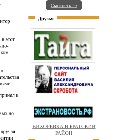
а
Смотреть →
Друзья
зитор
 в этот
чно-
иком
ин
ательства
циями.
 принял к
ных до
ВИХОРЕВКА И БРАТСКИЙ
 вручая
РАЙОН
лентин