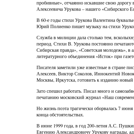
пробивные», отчаянно искавшие свою дорогу в
Алексеевича Урукова – нашего «Сибирского Е
В 60-е годы стихи Урукова Валентина буквал
Юрий Полиенко пишет музыку на стихи Уруков
Служба в милиции дала столько тем, всколыхнул
период. Стихи В. Урукова постоянно печатают
Сибирская правда», «Советская молодежь», в 
литературного объединения «Исток» при газет
Писателя заметили уже известные в стране пи
Алексеев, Виктор Соколов, Иннокентий Новокр
Москвы, Иркутска, готовить к изданию новый 
Зато спешил работать. Писал много и самозабв
печатанию московский журнал «Наш современ
Но жизнь поэта трагически оборвалась 7 июня
конца обстоятельствах.
В июне 1999 года, в год 200-летия А.С. Пушки
Евгению Александровичу Урукову награды, адр