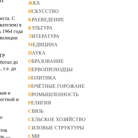
их
ЖКХ
ИСКУССТВО
еста. С
КРАЕВЕДЕНИЕ
вателем) в
КУЛЬТУРА
ь 1964 года
ЛИТЕРАТУРА
 милиции
МЕДИЦИНА
НАУКА
СТР
ОБРАЗОВАНИЕ
ботал до
 т.е. до
ПЕРВОПРОХОДЦЫ
ПОЛИТИКА
ПОЧЁТНЫЕ ГОРОЖАНЕ
.
ным и
ПРОМЫШЛЕННОСТЬ
местной и
РЕЛИГИЯ
СВЯЗЬ
но
СЕЛЬСКОЕ ХОЗЯЙСТВО
СИЛОВЫЕ СТРУКТУРЫ
оток
СМИ
ель —