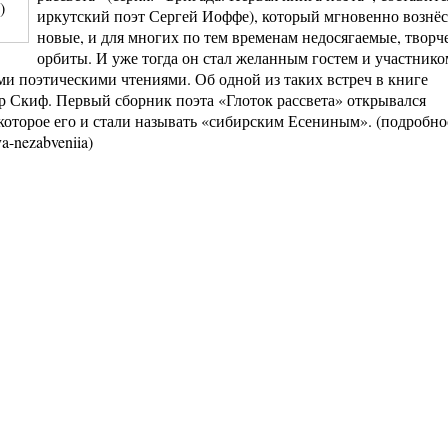
)
иркутский поэт Сергей Иоффе), который мгновенно вознёс
новые, и для многих по тем временам недосягаемые, творч
орбиты. И уже тогда он стал желанным гостем и участник
ми поэтическими чтениями. Об одной из таких встреч в книге
 Скиф. Первый сборник поэта «Глоток рассвета» открывался
которое его и стали называть «сибирским Есениным». (подробнос
va-nezabveniia)