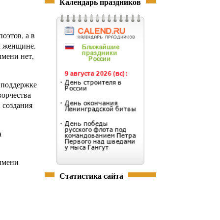
Календарь праздников
оэтов, а в
к женщине.
имени нет,
 поддержке
ворчества
 создания
а
 имени
Статистика сайта