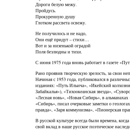
Дороги белую межу.
Пройдусь.
Прокуренную душу
Глотком рассвета освежу.
Не получилось и не надо,
Они ещё придут – стихи…
Вот и за низенькой оградой
Поля безлюдны и тихи.
С июня 1975 года вновь работает в газете «Пу
Рано проявив творческую зрелость, за свои не
Начиная с 1953 года, публиковался в различн
изданиях: «Путь Ильича», «Икейский колхозн
Забайкалья»), «Тихоокеанская звезда», «Сувор
«Лесная новь», «Новая Сибирь», в альманахах
«Сибирь», писал очерковые заметки о геологах
правда», «Заря коммунизма», «Пионерская пра
В русской культуре всегда были времена, ког
свой вклад в наше русское поэтическое наслед