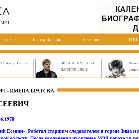
Братск
Братский район
Полезное
ТОП
О (Автор: Скробот
НИКИТА НОЯНОВ. «В
Васил
ПАЛИТРЕ ДНЕЙ»
перво
Ч - ИМЕНА БРАТСКА
СЕЕВИЧ
06.1978
ий Есенин». Работал старшим следователем в городе Зима и в
кой области. После увольнения из органов МВД работал в р