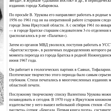
звезда», в журнале «Дальний Восток» и др., в периодическ
изданиях города Хабаровска.
По просьбе В. Урукова его направляют работать в родные м
1956 по 1961 год он на оперативной работе (старшим следо
городе Зима Иркутской области. А с октября 1961 по январ
— в городе Братске старшим следователем 3-го отделения
(располагалось в р-не «Палатки»).
Затем из органов МВД уволился, поступив работать в УС
«Братскгэсстроя», в различных подразделениях которого ра
момента переезда из города Братска в родной Нижнеудинск,
июня 1967 года.
Он работает в геологических партиях в Саянах, Тофаларии
Поэтическое творчество этого периода было самым серьез
глубоким. Стихи печатались в многочисленных изданиях 
областной печати.
Послужному творческому списку Валентина Урукова мож
позавидовать и сегодня. В 1970 году в Иркутском книжном
издательстве у него вышел небольшой сборник стихов «Гл
рассвета» (серия: «Бригада. Первая книга поэта», составит