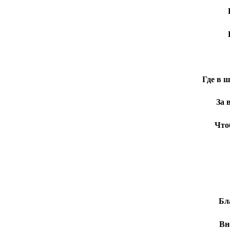
Где в 
За 
Что
Бл
Вн