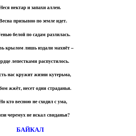
Неся нектар и запахи аллеи.
Весна призывно по земле идет.
енью белой по садам разлилась.
ь крылом лишь издали махнёт –
ердце лепестками распустилось.
сть нас кружит жизни кутерьма,
бом жжёт, несет одни страданья.
о кто весною не сходил с ума,
изи черемух не искал свиданья?
БАЙКАЛ