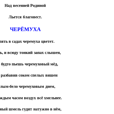
Над весенней Родиной
Льется благовест.
ЧЕРЁМУХА
ять в садах черемуха цветет.
, и всюду тонкий запах слышен,
 будто пьешь черемуховый мёд,
 разбавив соком спелых вишен
лым-бело черемуховым днем,
аждым часом воздух всё хмельнее.
ный шмель гудит натужно в нём,