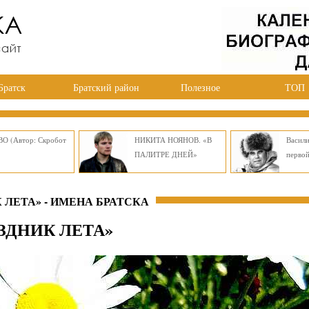
Братск
Братский район
Полезное
ТОП
О (Автор: Скробот
НИКИТА НОЯНОВ. «В
Васил
ПАЛИТРЕ ДНЕЙ»
перво
 ЛЕТА» - ИМЕНА БРАТСКА
АЗДНИК ЛЕТА»