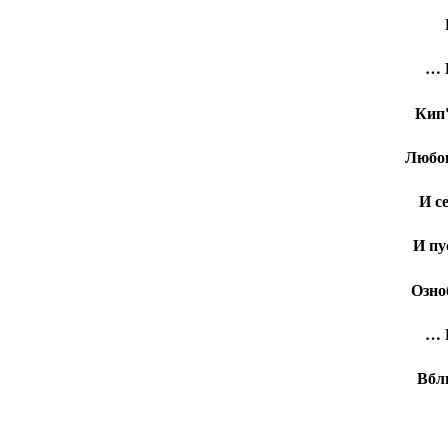
… 
Кип‛
Любов
И с
И пу
Озно
… Н
Вбл