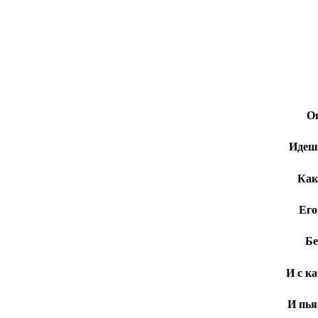
Оп
Идешь
Как
Его
Бе
И с к
И пья