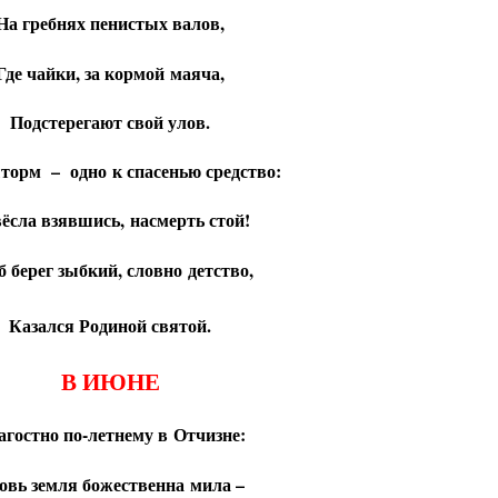
На гребнях пенистых валов,
Где чайки, за кормой маяча,
Подстерегают свой улов.
шторм – одно к спасенью средство:
вёсла взявшись, насмерть стой!
б берег зыбкий, словно детство,
Казался Родиной святой.
В ИЮНЕ
агостно по-летнему в Отчизне:
овь земля божественна мила –