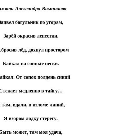
амяти Александра Вампилова
Зацвел багульник по угорам,
Зарёй окрасив лепестки.
сбросив лёд, дохнул простором
Байкал на сонные пески.
йкал. От сопок полдень синий
Стекает медленно в тайгу…
 там, вдали, в изломе линий,
Я взором лодку стерегу.
Быть может, там моя удача,