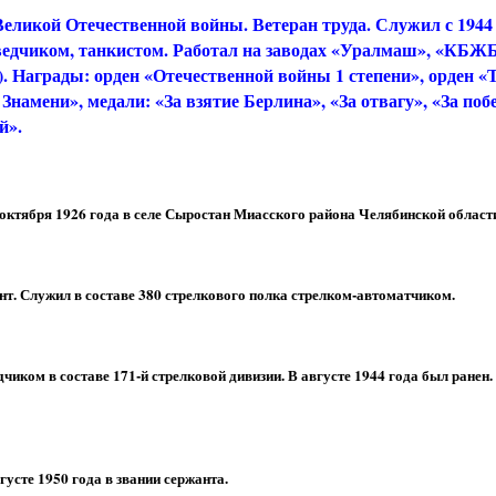
Великой Отечественной войны. Ветеран труда. Служил с 1944 
ведчиком, танкистом. Работал на заводах «Уралмаш», «КБЖ
). Награды: орден «Отечественной войны 1 степени», орден «
Знамени», медали: «За взятие Берлина», «За отвагу», «За поб
й».
 октября 1926 года в селе Сыростан Миасского района Челябинской област
онт. Служил в составе 380 стрелкового полка стрелком-автоматчиком.
дчиком в составе 171-й стрелковой дивизии. В августе 1944 года был ранен.
усте 1950 года в звании сержанта.