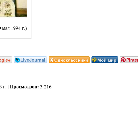
я 1994 г.)
ogle+
LiveJournal
Одноклассники
Мой мир
Pinte
Просмотров:
 г. |
3 216