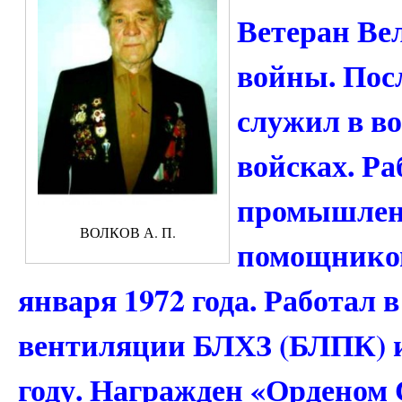
Ветеран Ве
войны. Пос
служил в в
войсках. Ра
промышленн
ВОЛКОВ А. П.
помощником
января 1972 года. Работал 
вентиляции БЛХЗ (БЛПК) и
году. Награжден «Орденом 