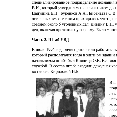
специализированное подразделение дознания 
В.И., который утвердил меня начальником доз
Цацулина Е.Н., Буренков А.А., Бибанаева О.В
остальных вместе с ним приходилось учить, п
среднем около 5 уголовных дел. Дивину В.П. 
дел, включая протокольную форму. Было много
Часть 3. Штаб УВД
В июле 1996 года меня пригласили работать 
который располагался тогда в элитном здании н
начальником штаба был Кияница О.В. Вся моя 
службой. В состав штаба входили дежурная час
во главе с Кириловой И.Б.
В ш
под
лет
неск
кот
орг
пре