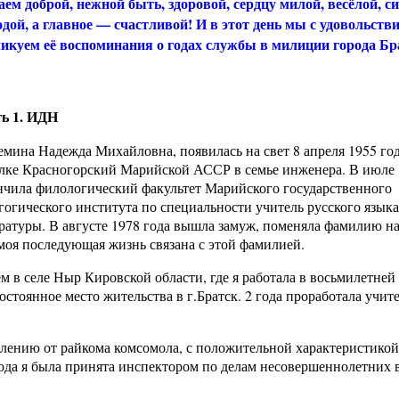
ем доброй, нежной быть, здоровой, сердцу милой, весёлой, с
дой, а главное — счастливой! И в этот день мы с удовольств
икуем её воспоминания о годах службы в милиции города Бр
ь 1. ИДН
емина Надежда Михайловна, появилась на свет 8 апреля 1955 год
лке Красногорский Марийской АССР в семье инженера. В июле 
нчила филологический факультет Марийского государственного
гогического института по специальности учитель русского языка
ратуры. В августе 1978 года вышла замуж, поменяла фамилию на
моя последующая жизнь связана с этой фамилией.
м в селе Ныр Кировской области, где я работала в восьмилетней
остоянное место жительства в г.Братск. 2 года проработала учит
лению от райкома комсомола, с положительной характеристикой
года я была принята инспектором по делам несовершеннолетних 