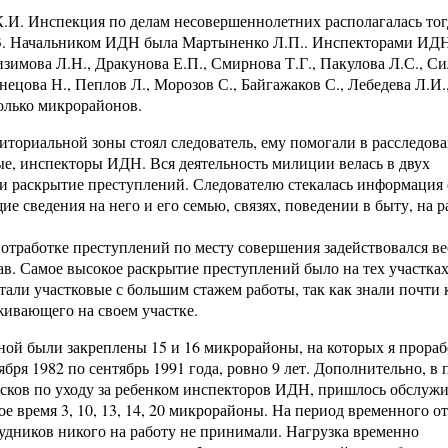
И. Инспекция по делам несовершеннолетних располагалась тог
63. Начальником ИДН была Мартыненко Л.П.. Инспекторами ИДН
Бизимова Л.Н., Дракунова Е.П., Смирнова Т.Г., Пакулова Л.С., С
знецова Н., Пеплов Л., Морозов С., Байгажаков С., Лебедева Л.И.
олько микрорайонов.
иториальной зоны стоял следователь, ему помогали в расследов
е, инспекторы ИДН. Вся деятельность милиции велась в двух
и раскрытие преступлений. Следователю стекалась информация 
 сведения на него и его семью, связях, поведении в быту, на р
отработке преступлений по месту совершения задействовался в
ав. Самое высокое раскрытие преступлений было на тех участках
тали участковые с большим стажем работы, так как знали почти
ивающего на своем участке.
ной были закреплены 15 и 16 микрорайоны, на которых я прораб
ября 1982 по сентябрь 1991 года, ровно 9 лет. Дополнительно, в
сков по уходу за ребенком инспекторов ИДН, пришлось обслужи
ое время 3, 10, 13, 14, 20 микрорайоны. На период временного о
удников никого на работу не принимали. Нагрузка временно