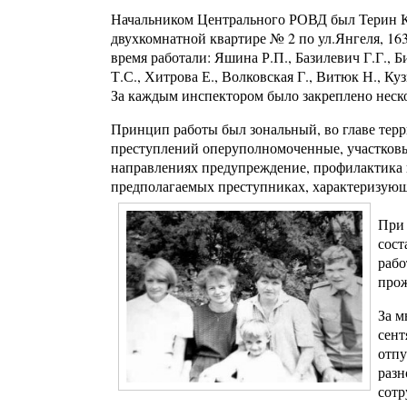
Начальником Центрального РОВД был Терин К.
двухкомнатной квартире № 2 по ул.Янгеля, 1
время работали: Яшина Р.П., Базилевич Г.Г., 
Т.С., Хитрова Е., Волковская Г., Витюк Н., Ку
За каждым инспектором было закреплено неск
Принцип работы был зональный, во главе терр
преступлений оперуполномоченные, участковы
направлениях предупреждение, профилактика 
предполагаемых преступниках, характеризующие
При 
сост
рабо
прож
За м
сент
отпу
разн
сотр