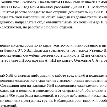
в количестве 6 человек. Начальником ГОМ-2 был назначен Само
нания ГОМ-2. Под моим началом работали: Дивин В.П., Майстрен
. Опытом работы обладал только старший дознаватель Дивин В.П
ередавать свой накопленный опыт. Каждый из дознавателей зака
удавалось направлять в суд с обвинительным заключением до 10
 сложностей, но работали с полной отдачей.
старшим инспектором по анализу, контролю и планированию в шт
а Ленина, 37. УВД г.Братска возглавлял в тот период Утвенко В.
последующая служебная деятельность длиною в 12 лет связана с
ть во главе с Простаковым А., ИЦ во главе с Ольховым С.А., пр
таб УВД стекалась информация о работе всех служб и подраздел
водились ежемесячно в сравнении с аналогичными периодами 
. Совещания при начальнике УВД проводились еженедельно, ино
олько раз в неделю, в зависимости от оперативной обстановки в
орая в 90е годы была накаленной, в городе действовали нескольк
анизованных преступных групп. Наблюдался рост тяжких и особ
ступлений.