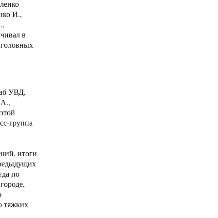
йленко
ко И.,
.,
нчивал в
 уголовных
аб УВД,
А.,
 этой
есс-группа
ений, итоги
предыдущих
гда по
 городе,
о
о тяжких