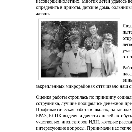
несовершеннолетних. Многих детей удалось ве
определить в приюты, детские дома, больницы.
жизни.
Люди
пыта
откр
легк
учас
отно
Рабо
насе
вним
закрепленных микрорайонах оттачивало наш о
Оценка работы строилась по принципу социал
сотрудника, лучшие поощрялись денежной пре
Профилактическая работа в школах, на завода
БРАЗ, БЛПК выделяли для этих целей автобусы
участковых, инспекторов ИДН, которые расска
интересующие вопросы. Принимали нас тепло,