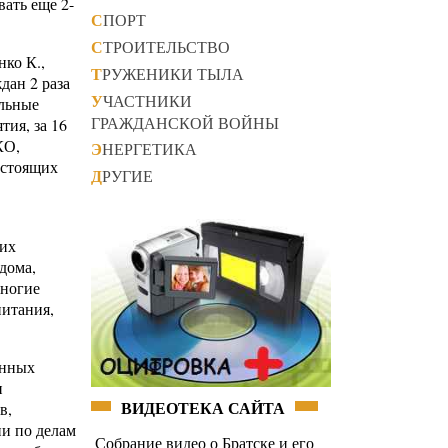
ать еще 2-
СПОРТ
СТРОИТЕЛЬСТВО
нко К.,
ТРУЖЕНИКИ ТЫЛА
дан 2 раза
УЧАСТНИКИ
ольные
ГРАЖДАНСКОЙ ВОЙНЫ
ия, за 16
КО,
ЭНЕРГЕТИКА
остоящих
ДРУГИЕ
щих
дома,
Многие
питания,
енных
и
ВИДЕОТЕКА САЙТА
в,
и по делам
Собрание видео о Братске и его