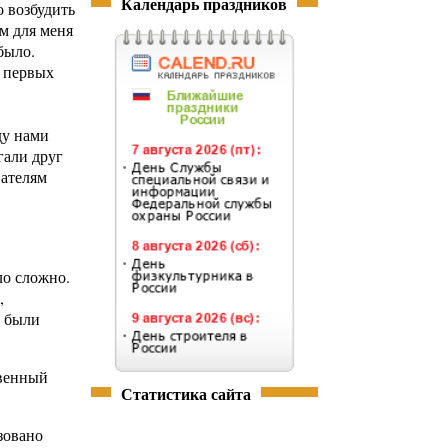
Календарь праздников
 возбудить
м для меня
было.
ы первых
ду нами
гали друг
вателям
ло сложно.
,
а были
твенный
Статистика сайта
зовано