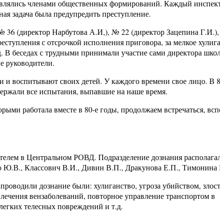
являлись членами общественных формирований. Каждый инспе
вная задача была предупредить преступление.
 36 (директор Нарбутова А.И,), № 22 (директор Зацепина Г.И.)
еступления с отсрочкой исполнения приговора, за мелкое хулига
д. В беседах с трудными принимали участие сами директора школ
е руководители.
 и воспитывают своих детей. У каждого времени свое лицо. В 
держали все испытания, выпавшие на наше время.
рыми работала вместе в 80-е годы, продолжаем встречаться, вс
вателем в Центральном РОВД. Подразделение дознания располагал
ко Ю.В., Классович В.И., Дивин В.П., Дракунова Е.П., Тимонина
проводили дознание были: хулиганство, угроза убийством, злос
 лечения вензаболеваний, повторное управление транспортом в
легких телесных повреждений и т.д.