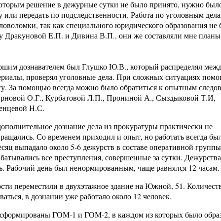
оторым решение в дежурные сутки не было принято, нужно было
у или передать по подследственности. Работа по уголовным дела
ловоломки, так как специального юридического образования не 
у Дракуновой Е.П. и Дивина В.П., они же составляли мне план
ршим дознавателем был Глушко Ю.В., который распределял меж
ериалы, проверял уголовные дела. При сложных ситуациях помо
гу. За помощью всегда можно было обратиться к опытным следо
рновой О.Г., Курбатовой Л.П., Прониной А., Сыздыковой Т.И,
енцевой Н.С.
дополнительное дознание дела из прокуратуры практически не
вращались. Со временем приходил и опыт, но работать всегда бы
есяц выпадало около 5-6 дежурств в составе оперативной группы
абатывались все преступления, совершенные за сутки. Дежурств
. Рабочий день был ненормированным, чаще равнялся 12 часам.
сти переместили в двухэтажное здание на Южной, 51. Количес
ваться, в дознании уже работало около 12 человек.
 сформированы ГОМ-1 и ГОМ-2, в каждом из которых было обра