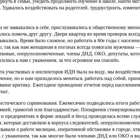
рнуть в семьи, убедить продолжить обучение в школе, найти мес
 Удавалось воздействовать на родителей, трудоустроить, изменит
 не замыкались в себе, прислушивались к общественному мнен
лись помочь друг другу. Двери квартир во время проверок всегд
ывались. Время было сложное, но работать в 80е годы с населен
о, так как нам женщинам в погонах всегда помогали мужчины —
тковые, оперуполномоченные, члены ДНД, ОКО, депутаты, кот
сились к нам с уважением, за что огромное им спасибо.
та участковых и инспекторов ИДН была на виду, мы воздейство
ление, но и нам приходилось меняться, работать над собой, прин
ание критику. Ежегодное проведение отчетов перед населением
пыт.
истического соревнования. Ежемесячно подводились итоги рабо
мией, грамотой или благодарностью. Поощрения стимулировали
х и предприятиях в форме лекций и бесед проводилась всеми слу
, которые доставляли в корпуса следователей, оперуполномочен
зывали о работе милиции, оперативной обстановке в городе, отв
 с уважением, так как многие были членами ДНД или ОКО и в