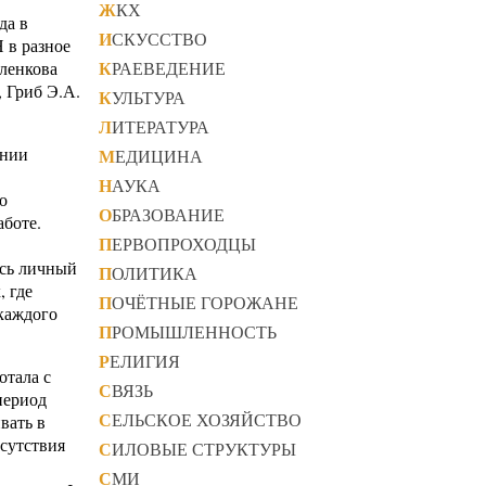
ЖКХ
да в
ИСКУССТВО
 в разное
КРАЕВЕДЕНИЕ
иленкова
, Гриб Э.А.
КУЛЬТУРА
ЛИТЕРАТУРА
ании
МЕДИЦИНА
НАУКА
о
ОБРАЗОВАНИЕ
аботе.
ПЕРВОПРОХОДЦЫ
есь личный
ПОЛИТИКА
, где
ПОЧЁТНЫЕ ГОРОЖАНЕ
 каждого
ПРОМЫШЛЕННОСТЬ
РЕЛИГИЯ
отала с
СВЯЗЬ
 период
СЕЛЬСКОЕ ХОЗЯЙСТВО
вать в
тсутствия
СИЛОВЫЕ СТРУКТУРЫ
СМИ