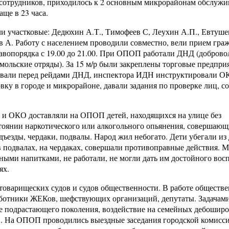
сотрудников, приходилось к 2 основным микрорайонам обслужив
ще в 23 часа.
ли участковые: Дедюхин А.Т., Тимофеев С, Леухин А.П., Евтуше
 А. Работу с населением проводили совместно, вели прием граж
авопорядка с 19.00 до 21.00. При ОПОП работали ДНД (добров
льские отряды). За 15 м/р были закреплены торговые предприят
ровали перед рейдами ДНД, инспектора ИДН инструктировали О
вку в городе и микрорайоне, давали задания по проверке лиц, с
и ОКО доставляли на ОПОП детей, находящихся на улице без
стоянии наркотического или алкогольного опьянения, совершаю
ъезды, чердаки, подвалы. Народ жил небогато. Дети убегали из 
 подвалах, на чердаках, совершали противоправные действия. 
ными напитками, не работали, не могли дать им достойного вос
ях.
оварищеских судов и судов общественности. В работе обществ
аботники ЖЕКов, шефствующих организаций, депутаты. Задачам
 подрастающего поколения, воздействие на семейных дебоширо
й. На ОПОП проводились выездные заседания городской комисси