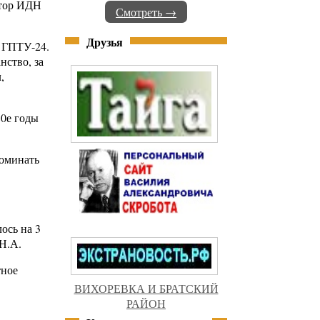
ктор ИДН
Смотреть →
Друзья
, ГПТУ-24.
нство, за
,
80е годы
поминать
ось на 3
 Н.А.
тное
ВИХОРЕВКА И БРАТСКИЙ
РАЙОН