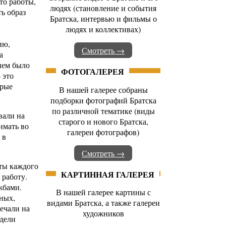
то работы,
людях (становление и события
ь образ
Братска, интервью и фильмы о
людях и коллективах)
ию,
Смотреть →
а
ием было
ФОТОГАЛЕРЕЯ
 это
орые
В нашей галерее собраны
подборки фотографий Братска
по различной тематике (виды
вали на
старого и нового Братска,
имать во
галереи фотографов)
 в
Смотреть →
ты каждого
КАРТИННАЯ ГАЛЕРЕЯ
 работу.
жбами.
В нашей галерее картины с
ных,
видами Братска, а также галереи
ечали на
художников
идели