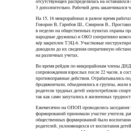
отсутствующих распределялась на оставшихся 
3 дополнительно. Рабочий день заканчивался ча
На 15, 16 микрорайонах в разное время работа
Говорин В, Гарибов Ш., Смирнов В., Простаков
в неделю на общественных пунктах охраны пр
народные дружины) и ОКО (оперативно комсомо
м/р закреплен ТЭЦ-6. Участковые инструкти
доводили до их сведения оперативную обстано
на различных учетах.
Во время рейдов по микрорайонам члены ДНД 
сопровождения взрослых после 22 часов, в со
противоправные действия. Отрабатывались под
бродяжничали, объединялись в группы, жили в
родители трудных детей злоупотребляли спирт
так как сами запутались в жизненных трудност
Ежемесячно на ОПОП проводились заседания т
формирований принимали участие учителя, р
общественных формирований было воспитание
родителей, уклоняющихся от воспитания дете