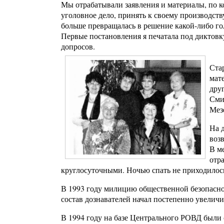
Мы отрабатывали заявления и материалы, по к
уголовное дело, принять к своему производств
больше превращалась в решение какой-либо го
Первые постановления я печатала под диктовк
допросов.
Ста
мат
дру
Сми
Мез
На 
воз
В м
отр
круглосуточными. Ночью спать не приходилось
В 1993 году милицию общественной безопасно
состав дознавателей начал постепенно увеличи
В 1994 году на базе Центрального РОВД были