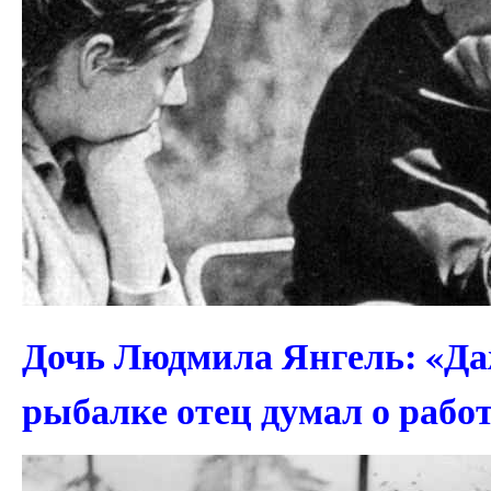
Дочь Людмила Янгель: «Да
рыбалке отец думал о рабо