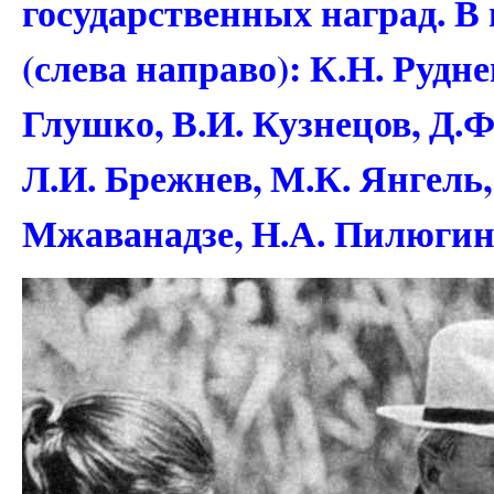
государственных наград. В
(слева направо): К.Н. Рудне
Глушко, В.И. Кузнецов, Д.Ф
Л.И. Брежнев, М.К. Янгель,
Мжаванадзе, Н.А. Пилюгин,