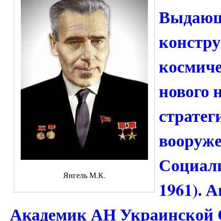
Выдающ
констру
космиче
нового 
стратег
вооруже
Социали
Янгель М.К.
1961). 
Академик АН Украинской С