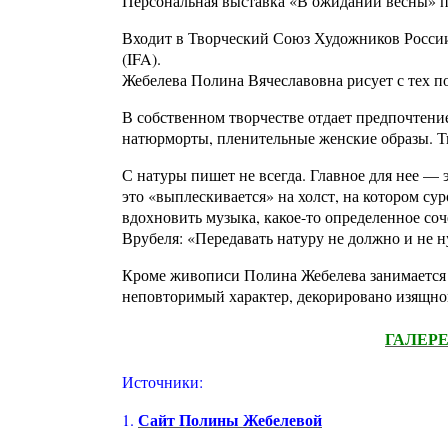
Персональная выставка «В ожидании весны» п
Входит в Творческий Союз Художников Росс
(IFA).
Жебелева Полина Вячеславовна рисует с тех по
В собственном творчестве отдает предпочтени
натюрморты, пленительные женские образы. Т
С натуры пишет не всегда. Главное для нее — 
это «выплескивается» на холст, на котором с
вдохновить музыка, какое-то определенное соч
Врубеля: «Передавать натуру не должно и не н
Кроме живописи Полина Жебелева занимается 
неповторимый характер, декорировано изящн
ГАЛЕР
Источники:
Сайт Полины Жебелевой
1.