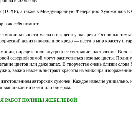
рошла в 2008 году.
ии (ТСХР), а также в Международную Федерацию Художников
р, как себя помнит.
е эмоциональности масла и изяществу акварели. Основные темы
ворческий девиз и жизненное кредо — нести в мир красоту и га
эмоции, определенное внутреннее состояние, настроение. Впосл
уровой северной зимой могут распуститься нежные цветы. Полин
етание цветов или даже запах. В творчестве очень близки слова
ужно, важно извлечь экстракт красоты из эликсира изображения
изготовлением авторских сумочек. Каждое изделие уникально, 
ой вышивкой нитками или бисером.
ЕЯ РАБОТ ПОЛИНЫ ЖЕБЕЛЕВОЙ