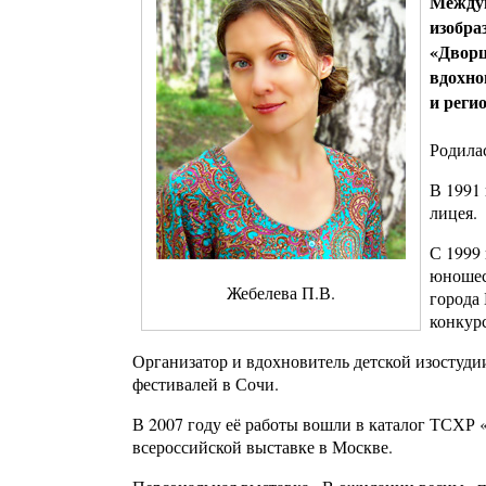
Междун
изобра
«Дворц
вдохно
и реги
Родилас
В 1991
лицея.
С 1999 
юношеск
Жебелева П.В.
города
конкур
Организатор и вдохновитель детской изостуди
фестивалей в Сочи.
В 2007 году её работы вошли в каталог ТСХР 
всероссийской выставке в Москве.