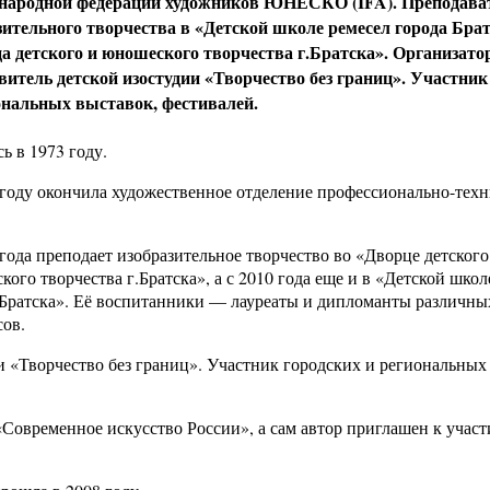
ародной федерации художников ЮНЕСКО (IFA). Преподава
зительного творчества в «Детской школе ремесел города Брат
а детского и юношеского творчества г.Братска». Организато
витель детской изостудии «Творчество без границ». Участник
ональных выставок, фестивалей.
ь в 1973 году.
 году окончила художественное отделение профессионально-техн
года преподает изобразительное творчество во «Дворце детского
ого творчества г.Братска», а с 2010 года еще и в «Детской школ
 Братска». Её воспитанники — лауреаты и дипломанты различны
сов.
и «Творчество без границ». Участник городских и региональных
«Современное искусство России», а сам автор приглашен к учас