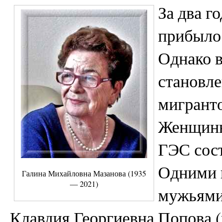
За два г
прибыло 
Однако 
становле
мигрант
Женщины
ГЭС сост
Одними и
Галина Михайловна Мазанова (1935
— 2021)
мужьями
Клавдия Георгиевна Попова 