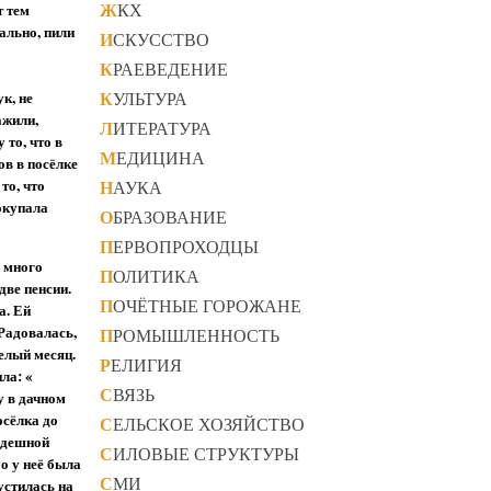
ЖКХ
т тем
ально, пили
ИСКУССТВО
КРАЕВЕДЕНИЕ
КУЛЬТУРА
к, не
ажили,
ЛИТЕРАТУРА
 то, что в
МЕДИЦИНА
ов в посёлке
то, что
НАУКА
окупала
ОБРАЗОВАНИЕ
ПЕРВОПРОХОДЦЫ
и много
ПОЛИТИКА
две пенсии.
ПОЧЁТНЫЕ ГОРОЖАНЕ
а. Ей
Радовалась,
ПРОМЫШЛЕННОСТЬ
целый месяц.
РЕЛИГИЯ
ла: «
СВЯЗЬ
у в дачном
осёлка до
СЕЛЬСКОЕ ХОЗЯЙСТВО
ердешной
СИЛОВЫЕ СТРУКТУРЫ
бо у неё была
СМИ
устилась на