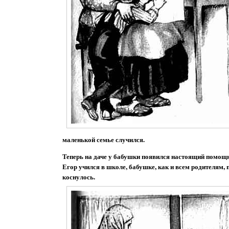
маленькой семье случился.
Теперь на даче у бабушки появился настоящий помощни
Егор учился в школе, бабушке, как и всем родителям, 
коснулось.