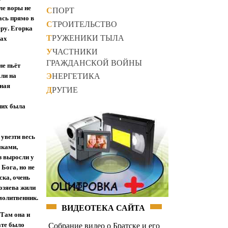
ле воры не
СПОРТ
ась прямо в
СТРОИТЕЛЬСТВО
еру. Егорка
ТРУЖЕНИКИ ТЫЛА
ках
УЧАСТНИКИ
ГРАЖДАНСКОЙ ВОЙНЫ
не пьёт
ли на
ЭНЕРГЕТИКА
нная
ДРУГИЕ
них была
увезти весь
мками,
з выросли у
Бога, но не
ска, очень
озяева жили
 молитвенник.
ВИДЕОТЕКА САЙТА
 Там она и
ате было
Собрание видео о Братске и его