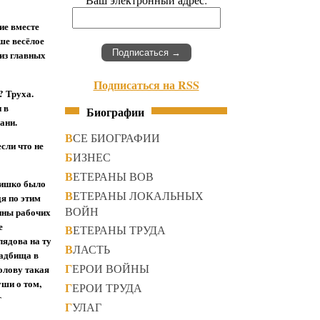
ие вместе
ше весёлое
из главных
Подписаться на RSS
? Труха.
 в
Биографии
ани.
ВСЕ БИОГРАФИИ
сли что не
БИЗНЕС
ВЕТЕРАНЫ ВОВ
тишко было
ВЕТЕРАНЫ ЛОКАЛЬНЫХ
я по этим
ВОЙН
нны рабочих
е
ВЕТЕРАНЫ ТРУДА
лядова на ту
ВЛАСТЬ
ладбища в
ГЕРОИ ВОЙНЫ
олову такая
уши о том,
ГЕРОИ ТРУДА
г
ГУЛАГ