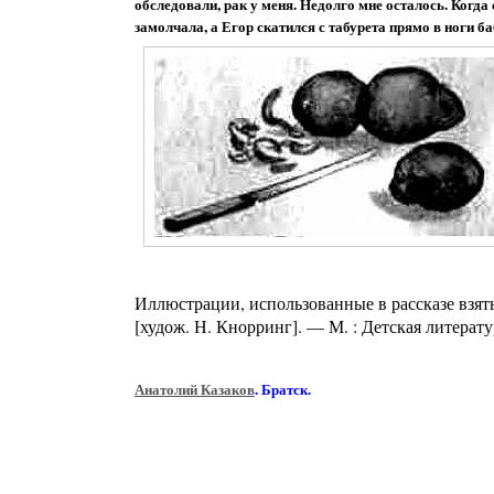
обследовали, рак у меня. Недолго мне осталось. Когд
замолчала, а Егор скатился с табурета прямо в ноги б
Иллюстрации, использованные в рассказе взяты и
[худож. Н. Кнорринг]. — М. : Детская литератур
Анатолий Казаков
. Братск.