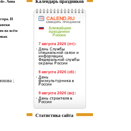
Календарь праздников
ой». Анна
Егора. И
навеки
им во всём
икак
юхова ;
Статистика сайта