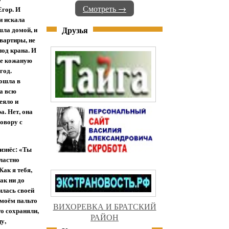
Смотреть →
Егор. И
 и искала
Друзья
шла домой, и
вартиры, не
под крана. И
ке кожаную
год.
вошла в
на всю
еяло и
а. Нет, она
говору с
оизнёс: «Ты
ластно
Как я тебя,
ак ни до
илась своей
 моём пальто
ВИХОРЕВКА И БРАТСКИЙ
о сохраняли,
РАЙОН
у,