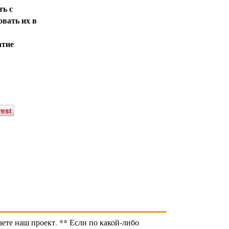
ть с
овать их в
атие
rest
те наш проект. ** Если по какой-либо