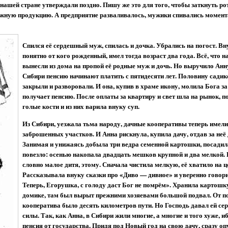
ашей стране утверждали поздно. Пишу же это для того, чтобы заткнуть ро
ужную продукцию. А предприятие разваливалось, мужики спивались момент
Спился её сердешный муж, спилась и дочка. Убрались на погост. Вну
понятно от кого рожденный, имел тогда возраст два года. Всё, что н
вынесли из дома на пропой её родные муж и дочь. Но выручило Анну
Сибири пенсию начинают платить с пятидесяти лет. Половину садик
закрыли и разворовали. И она, купив в храме икону, молила Бога за 
получает пенсию. После оплаты за квартиру и свет шла на рынок, п
голые кости и из них варила внуку суп.
Из Сибири, уезжала тьма народу, дачные кооперативы теперь имел
заброшенных участков. И Анна рискнула, купила дачу, отдав за неё 
Занимая и унижаясь добыла три ведра семенной картошки, посадил
повезло: осенью накопала двадцать мешков крупной и два мелкой. 
словно малое дитя, этому. Сначала чистила мелкую, её хватило на 
Рассказывала внуку сказки про «Диво — дивное» и уверенно говори
Теперь, Егорушка, с голоду даст Бог не помрём». Хранила картошк
домике, там был вырыт прежними хозяевами большой подвал. От п
кооператива было десять километров пути. Но Господь давал ей с
силы. Так, как Анна, в Сибири жили многие, а многие и того хуже, и
пенсия от государства. Придя под Новый год на свою дачу, сразу оп