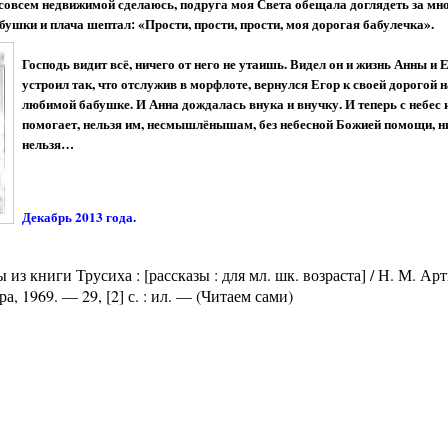
а совсем недвижимой сделаюсь, подруга моя Света обещала доглядеть за мн
абушки и плача шептал: «Прости, прости, прости, моя дорогая бабулечка».
Господь видит всё, ничего от него не утаишь. Видел он и жизнь Анны и 
устроил так, что отслужив в морфлоте, вернулся Егор к своей дорогой 
любимой бабушке. И Анна дождалась внука и внучку. И теперь с небес 
помогает, нельзя им, несмышлёнышам, без небесной Божией помощи, н
нельзя…
Декабрь 2013 года.
з книги Трусиха : [рассказы : для мл. шк. возраста] / Н. М. Арт
а, 1969. — 29, [2] с. : ил. — (Читаем сами)