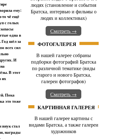
тире
людях (становление и события
оворила ему:
Братска, интервью и фильмы о
-то чё ещё
людях и коллективах)
уп с голых
, запасы
Смотреть →
етые одна в
 Год шёл за
ФОТОГАЛЕРЕЯ
зо всех сил
ольно
В нашей галерее собраны
других. И
подборки фотографий Братска
 на
по различной тематике (виды
ёзы. В этот
старого и нового Братска,
в их
галереи фотографов)
Смотреть →
ей. Пока
ка это тоже
КАРТИННАЯ ГАЛЕРЕЯ
В нашей галерее картины с
видами Братска, а также галереи
 внук стал
художников
ия, награды
о