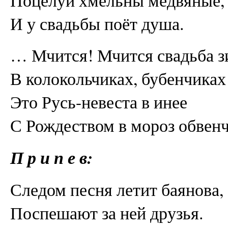
И у свадьбы поёт душа.
… Мчится! Мчится свадьба з
В колокольчиках, бубенчиках
Это Русь-невеста в инее
С Рождеством в мороз обвенч
П р и п е в:
Следом песня летит баянова,
Поспешают за ней друзья.