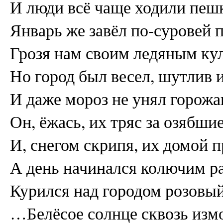
И люди всё чаще ходили пеш
Январь же завёл по-суровей 
Грозя нам своим ледяным к
Но город был весел, шутлив и
И даже мороз не унял горожа
Он, ёжась, их тряс за озябши
И, снегом скрипя, их домой
А день начинался колючим р
Курился над городом розовы
…Белёсое солнце сквозь измо