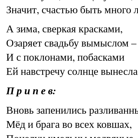
Значит, счастью быть много л
А зима, сверкая красками,
Озаряет свадьбу вымыслом –
И с поклонами, побасками
Ей навстречу солнце вынесла
П р и п е в:
Вновь запенились разливанн
Мёд и брага во всех ковшах,
Поцелуи хмельны медвяные,