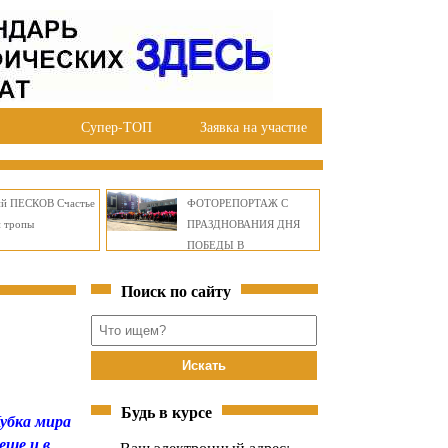
Супер-ТОП
Заявка на участие
ий ПЕСКОВ Счастье
ФОТОРЕПОРТАЖ С
й тропы
ПРАЗДНОВАНИЯ ДНЯ
ПОБЕДЫ В
ПРАВОБЕРЕЖНОМ
Поиск по сайту
ОКРУГЕ БРАТСКА
Будь в курсе
Кубка мира
еще и в
Ваш электронный адрес: