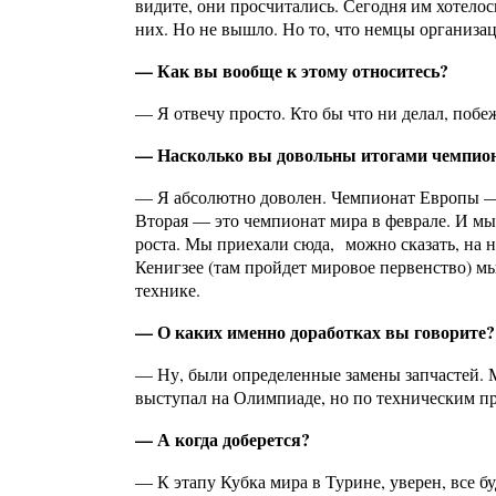
видите, они просчитались. Сегодня им хотелось
них. Но не вышло. Но то, что немцы организац
— Как вы вообще к этому относитесь?
— Я отвечу просто. Кто бы что ни делал, поб
— Насколько вы довольны итогами чемпион
— Я абсолютно доволен. Чемпионат Европы — э
Вторая — это чемпионат мира в феврале. И мы
роста. Мы приехали сюда, можно сказать, на 
Кенигзее (там пройдет мировое первенство) мы
технике.
— О каких именно доработках вы говорите?
— Ну, были определенные замены запчастей. М
выступал на Олимпиаде, но по техническим пр
— А когда доберется?
— К этапу Кубка мира в Турине, уверен, все б