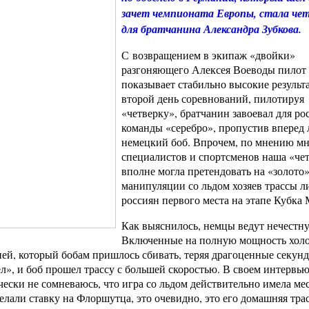
зачет чемпионата Европы, стала че
для братчанина Александра Зубкова.
С возвращением в экипаж «двойки»
разгоняющего Алексея Воеводы пилот 
показывает стабильно высокие результ
второй день соревнований, пилотируя
«четверку», братчанин завоевал для ро
команды «серебро», пропустив вперед
немецкий боб. Впрочем, по мнению м
специалистов и спортсменов наша «че
вполне могла претендовать на «золото»
манипуляции со льдом хозяев трассы 
россиян первого места на этапе Кубка 
Как выяснилось, немцы ведут нечестн
Включенные на полную мощность хол
ней, который бобам пришлось сбивать, теряя драгоценные секунд
л», и боб прошел трассу с большей скоростью. В своем интервь
ески не сомневаюсь, что игра со льдом действительно имела мес
елали ставку на Флоршутца, это очевидно, это его домашняя трас