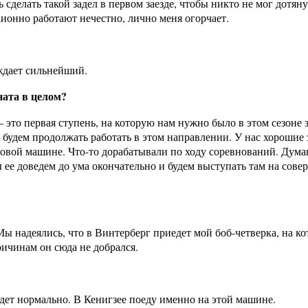
 сделать такой задел в первом заезде, чтобы никто не мог дотяну
ионно работают нечестно, лично меня огорчает.
еждает сильнейший.
ата в целом?
то первая ступень, на которую нам нужно было в этом сезоне з
 будем продолжать работать в этом направлении. У нас хорошие
новой машине. Что-то дорабатывали по ходу соревнований. Думаю
 ее доведем до ума окончательно и будем выступать там на сов
ы надеялись, что в Винтерберг приедет мой боб-четверка, на ко
ичинам он сюда не добрался.
удет нормально. В Кенигзее поеду именно на этой машине.