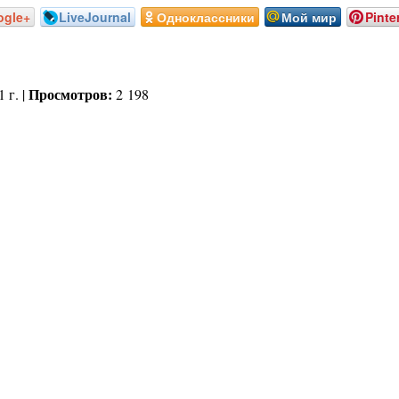
ogle+
LiveJournal
Одноклассники
Мой мир
Pinte
Просмотров:
 г. |
2 198