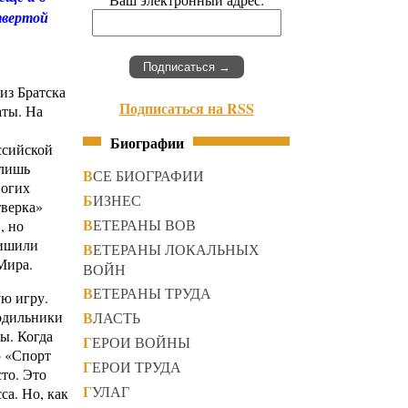
твертой
из Братска
Подписаться на RSS
аты. На
Биографии
ссийской
 лишь
ВСЕ БИОГРАФИИ
ногих
БИЗНЕС
тверка»
ВЕТЕРАНЫ ВОВ
, но
лишили
ВЕТЕРАНЫ ЛОКАЛЬНЫХ
Мира.
ВОЙН
ВЕТЕРАНЫ ТРУДА
ую игру.
одильники
ВЛАСТЬ
ы. Когда
ГЕРОИ ВОЙНЫ
ю «Спорт
ГЕРОИ ТРУДА
то. Это
ГУЛАГ
са. Но, как