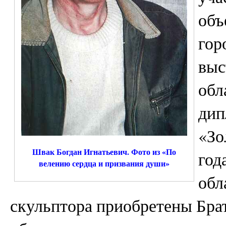
объ
гор
выс
обл
дип
«Зо
Швак Богдан Игнатьевич. Фото из «По
год
велению сердца и призвания души»
обл
скульптора приобретены Бра