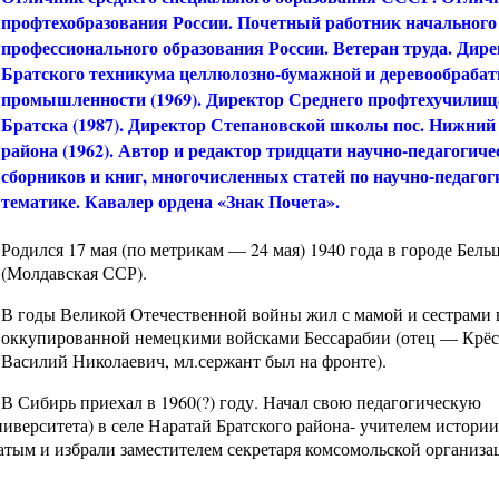
профтехобразования России. Почетный работник начального
профессионального образования России. Ветеран труда. Дир
Братского техникума целлюлозно-бумажной и деревообраб
промышленности (1969). Директор Среднего профтехучилища
Братска (1987). Директор Степановской школы пос. Нижний
района (1962). Автор и редактор тридцати научно-педагогиче
сборников и книг, многочисленных статей по научно-педагог
тематике. Кавалер ордена «Знак Почета».
Родился 17 мая (по метрикам — 24 мая) 1940 года в городе Бель
(Молдавская ССР).
В годы Великой Отечественной войны жил с мамой и сестрами 
оккупированной немецкими войсками Бессарабии (отец — Крё
Василий Николаевич, мл.сержант был на фронте).
В Сибирь приехал в 1960(?) году. Начал свою педагогическую
иверситета) в селе Наратай Братского района- учителем истории.
тым и избрали заместителем секретаря комсомольской организа