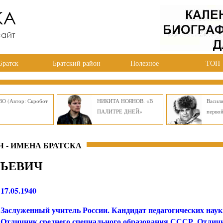
Братск
Братский район
Полезное
ТОП
О (Автор: Скробот
НИКИТА НОЯНОВ. «В
Васил
ПАЛИТРЕ ДНЕЙ»
перво
 - ИМЕНА БРАТСКА
ЛЬЕВИЧ
17.05.1940
Заслуженный учитель России. Кандидат педагогических наук
Отличник среднего специального образования СССР. Отлич