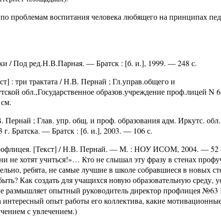
е по проблемам воспитания человека любящего на принципах пе
и / Под ред.Н.В.Парная. — Братск : [б. и.], 1999. — 248 с.
] : три трактата / Н.В. Пернай ; Гл.управ.общего и
ской обл.,Государственное образов.учреждение проф.лицей N 6
 см.
. Пернай ; Глав. упр. общ. и проф. образования адм. Иркутс. обл.,
. Братска. — Братск : [б. и.], 2003. — 106 с.
офлицея. [Текст] / Н.В. Пернай. — М. : НОУ ИСОМ, 2004. — 52
«Они не хотят учиться!»… Кто не слышал эту фразу в стенах проф
ельно, ребята, не самые лучшие в школе собравшиеся в новых сте
 быть? Как создать для учащихся новую образовательную среду, 
иге размышляет опытный руководитель директор профлицея №63
а интересный опыт работы его коллектива, какие мотивационны
учением с увлечением.)