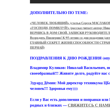
ДОПОЛНИТЕЛЬНО ПО ТЕМЕ:
«ЧЕЛОВЕК ЛЮБЯЩИЙ» (статья Сергея МАСЛАКОВа 
«ГОСПОДИ, ПОМИЛУЙ!» (рассказ читает автор: Ник
ВЕРНИСЬ В ДОМ СВОЙ. ЗАПИСКИ РУКОВОДИТЕЛЯ С
Возродить Пионерию! К 95-летию со дня рождения (авт
ГЛАВНЫЙ СЕКРЕТ ЖИЗНЕСПОСОБНОСТИ СТРАНЫ 
ПЕРНАЙ)
ПОЗДРАВЛЕНИЯ К ДНЮ РОЖДЕНИЯ (опубл. на
Владимир Куликов:
Николай Васильевич, н
своеобразный!!! Живите долго, радуйте нас 
Эдуард Дёмин:
Мой директор техникума ЦБ
человек!!! Здоровья ему))))
Если у Вас есть дополнения и поправки или
родных и близких —
СВЯЖИТЕСЬ С НАМ