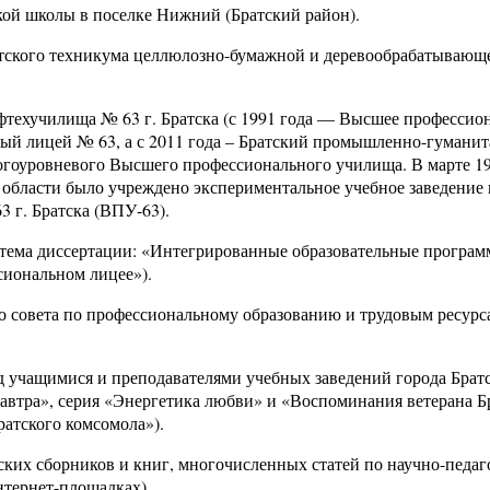
кой школы в поселке Нижний (Братский район).
ратского техникума целлюлозно-бумажной и деревообрабатывающ
фтехучилища № 63 г. Братска (с 1991 года — Высшее профессио
ый лицей № 63, а с 2011 года – Братский промышленно-гумани
огоуровневого Высшего профессионального училища. В марте 19
 области было учреждено экспериментальное учебное заведение
 г. Братска (ВПУ-63).
(тема диссертации: «Интегрированные образовательные програм
сиональном лицее»).
о совета по профессиональному образованию и трудовым ресурс
д учащимися и преподавателями учебных заведений города Брат
, завтра», серия «Энергетика любви» и «Воспоминания ветерана Б
ратского комсомола»).
ских сборников и книг, многочисленных статей по научно-педаг
нтернет-площадках).