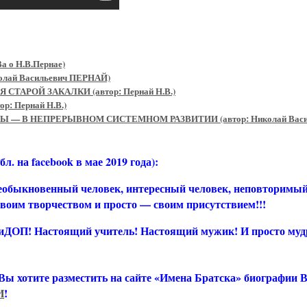
о Н.В.Пернае)
олай Васильевич ПЕРНАЙ)
ТАРОЙ ЗАКАЛКИ (автор: Пернай Н.В.)
ор: Пернай Н.В.)
— В НЕПРЕРЫВНОМ СИСТЕМНОМ РАЗВИТИИ (автор: Николай Васи
 facebook в мае 2019 года):
еобыкновенный человек, интересный человек, неповторимый
своим творчеством и просто — своим присутствием!!!
иДОП! Настоящий учитель! Настоящий мужик! И просто му
 Вы хотите разместить на сайте «Имена Братска» биографии
И
!