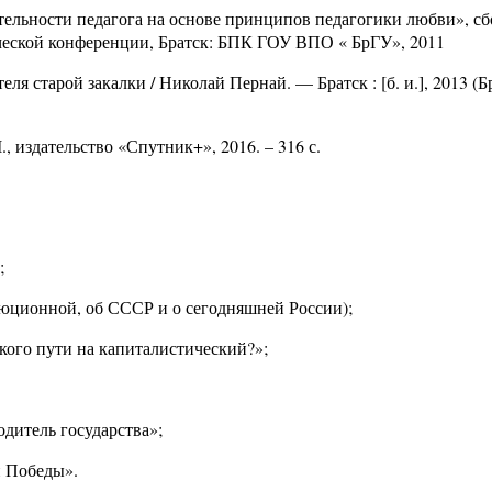
тельности педагога на основе принципов педагогики любви», с
ической конференции, Братск: БПК ГОУ ВПО « БрГУ», 2011
еля старой закалки / Николай Пернай. — Братск : [б. и.], 2013 (Бр
, издательство «Спутник+», 2016. – 316 с.
;
люционной, об СССР и о сегодняшней России);
кого пути на капиталистический?»;
дитель государства»;
 Победы».