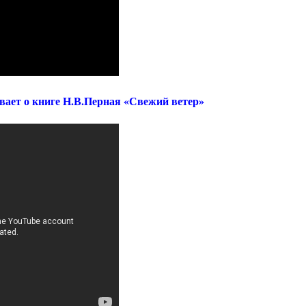
ет о книге Н.В.Перная «Свежий ветер»