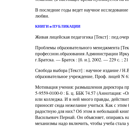
В последние годы ведет научное исследовани
любви.
КНИГИ и ПУБЛИКАЦИИ
Живая лицейская педагогика [Текст] : пед.очерк
Проблемы образовательного менеджмента [Текст
профессион.образования Администрации Иркут
г.Братска. — Братск : [б. и.], 2002. — 229 с. ; 21
Свобода выбора [Текст] : научное издание / Н.В
образовательное учреждение, Проф. лицей N 63 г
Мотивация учения: размышления директора пр
5-9559-0100-0 : Б. ц. ББК 74.57 (Аннотация: 
или колледжа. И в ней много правды, действит
приносят сюда нежелание учиться. Как с этим
радостную для них? Об этом в небольшой кн
Васильевич Пернай. Он объясняет, опираясь н
механизмы надо включить, чтобы учеба стала 