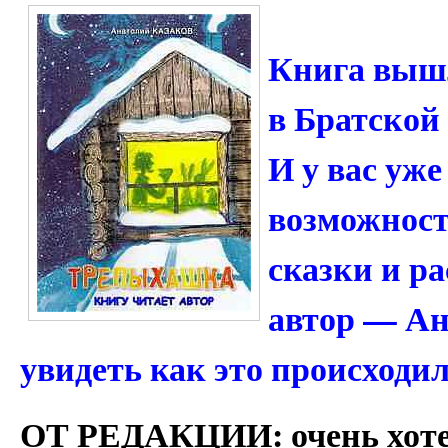
Книга вышла
в Братской
И у вас уже
возможност
сказки и р
автор — Ан
увидеть как это происходил
ОТ РЕДАКЦИИ: очень хоте