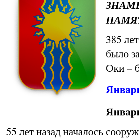
ЗНАМ
ПАМЯТ
385 лет
было з
Оки – 
Январ
Январь
55 лет назад началось соору